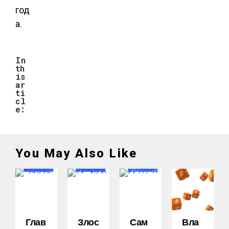
год
а.
In
th
is
ar
ti
cl
e:
You May Also Like
Глав
Злос
Сам
Вла