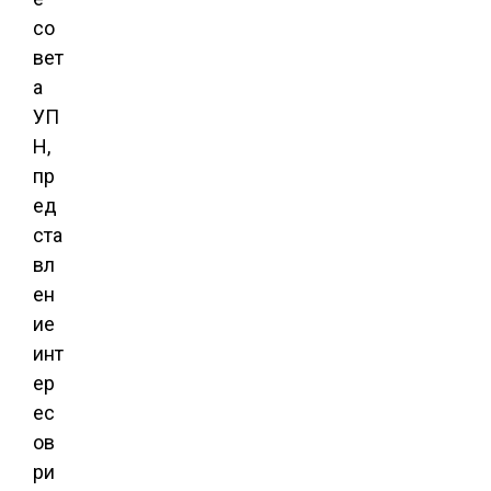
со
вет
а
УП
Н,
пр
ед
ста
вл
ен
ие
инт
ер
ес
ов
ри