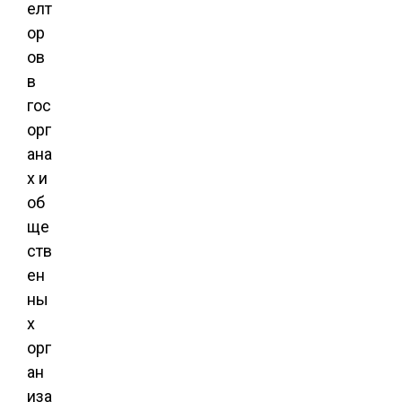
елт
ор
ов
в
гос
орг
ана
х и
об
ще
ств
ен
ны
х
орг
ан
иза