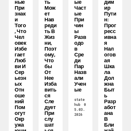
Ные
Ть
Ые
Дим
При
Мож
Част
Ир
Знак
Ет
Ые
Пути
И
Нав
При
Н:
Того
Реди
Чин
Прог
, Что
Ть В
Ы
Ресс
Чел
Жиз
Разв
Ивна
Овек
Ни,
Одо
Я
Избе
Поэт
В
Нал
Гает
Ому,
Сре
Огов
Люб
Что
Ди
Ая
Ви И
Бы
Пар
Шка
Сер
От
Назв
Ла
Ьезн
Нее
Али
Дол
Ых
Изба
Учен
Жна
Отн
Вить
Ые
Быт
Оше
Ся
Ь
state
Ний
Сле
Разр
hub
0
Пом
Дует
Абот
5.03.
Огут
При
Ана
2026
Окр
Слу
В
Ужа
Шат
Бли
Ющи
Ься
Жай