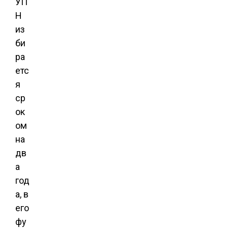
УП
Н
из
би
ра
етс
я
ср
ок
ом
на
дв
а
год
а, в
его
фу