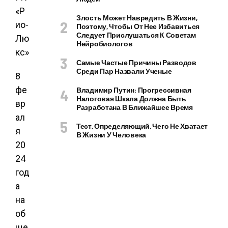
«Р
Злость Может Навредить В Жизни,
ио-
Поэтому, Чтобы От Нее Избавиться
Следует Прислушаться К Советам
Лю
Нейробиологов
кс»
Самые Частые Причины Разводов
Среди Пар Назвали Ученые
8
фе
Владимир Путин: Прогрессивная
Налоговая Шкала Должна Быть
вр
Разработана В Ближайшее Время
ал
Тест, Определяющий, Чего Не Хватает
я
В Жизни У Человека
20
24
год
а
на
об
ще