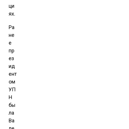
ци
ях.
Ра
не
е
пр
ез
ид
ент
ом
УП
Н
бы
ла
Ва
ле