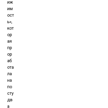
иж
им
ост
ь»,
кот
ор
ая
пр
ор
аб
ота
ла
на
по
сту
дв
а