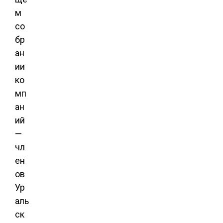
м
со
бр
ан
ии
ко
мп
ан
ий
—
чл
ен
ов
Ур
аль
ск