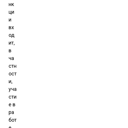
нк
ци
и
вх
од
ит,
в
ча
стн
ост
и,
уча
сти
е в
ра
бот
е