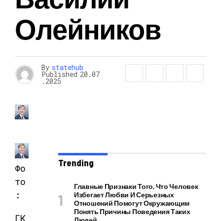
Олейников
By
statehub
Published
20.07
.2025
Trending
Фо
то
Главные Признаки Того, Что Человек
:
Избегает Любви И Серьезных
Отношений Помогут Окружающим
Понять Причины Поведения Таких
ГК
Людей