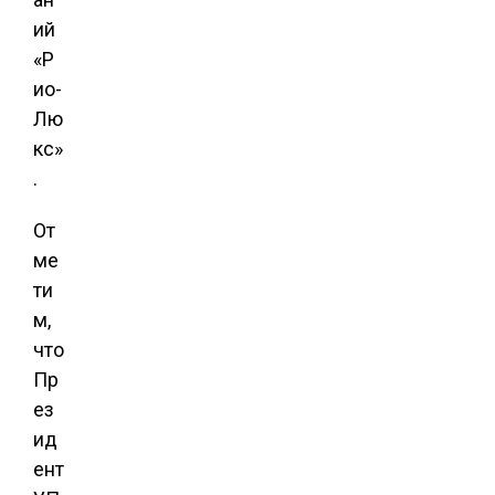
ий
«Р
ио-
Лю
кс»
.
От
ме
ти
м,
что
Пр
ез
ид
ент