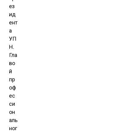
ез
ид
ент
а
УП
Н.
Гла
во
й
пр
оф
ес
си
он
аль
ног