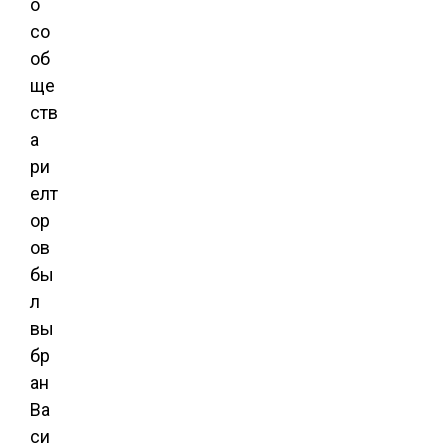
о
со
об
ще
ств
а
ри
елт
ор
ов
бы
л
вы
бр
ан
Ва
си