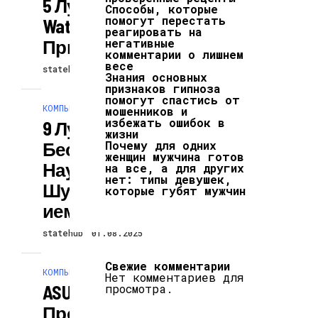
5 Лучших Smart
Способы, которые
помогут перестать
Watch В 2023 Для
реагировать на
Приобретения
негативные
комментарии о лишнем
весе
statehub
01.08.2025
Знания основных
признаков гипноза
помогут спастись от
КОМПЬЮТЕРЫ И ГАДЖЕТЫ
мошенников и
избежать ошибок в
9 Лучших
жизни
Беспроводных
Почему для одних
женщин мужчина готов
Наушников С
на все, а для других
нет: типы девушек,
Шумоподавлен
которые губят мужчин
Ием
statehub
01.08.2025
Свежие комментарии
КОМПЬЮТЕРЫ И ГАДЖЕТЫ
Нет комментариев для
ASUS Начинает
просмотра.
Продажи