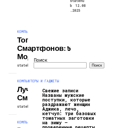
statehu
b
12.08
.2025
КОМПЬЮТЕРЫ И ГАДЖЕТЫ
Топ Недорогих
Смартфонов: 5
Моделей До 300$
Поиск
statehub
12.08.2025
Поиск
КОМПЬЮТЕРЫ И ГАДЖЕТЫ
Лучшие Android
Свежие записи
Названы мужские
Смартфоны 2023
поступки, которые
раздражают женщин
statehub
01.08.2025
Аджика, лечо,
кетчуп: три базовых
томатных заготовки
на зиму —
КОМПЬЮТЕРЫ И ГАДЖЕТЫ
проверенные рецепты