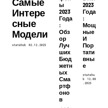
Самые
Ы
2023
Интере
2023
Года
Года
:
Сные
:
Мощ
Модели
Обз
Ные
Ор
И
Луч
Пор
statehub
02.12.2025
Ших
Тати
Бюд
Вны
Жетн
Е
Ых
statehu
Сма
b
12.08
.2025
Ртф
Оно
В