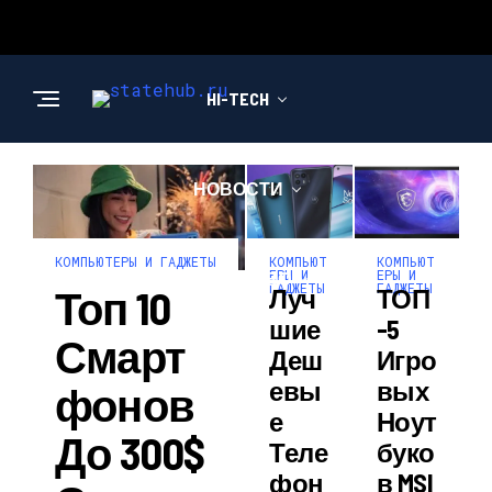
HI-TECH
НОВОСТИ
КОМПЬЮТ
КОМПЬЮТ
КОМПЬЮТЕРЫ И ГАДЖЕТЫ
ЕРЫ И
ЕРЫ И
ОБЩЕСТВО
ГАДЖЕТЫ
ГАДЖЕТЫ
Топ 10
Луч
ТОП
Шие
-5
Смарт
Деш
Игро
Евы
Вых
Фонов
Е
Ноут
До 300$
Теле
Буко
Фон
В MSI