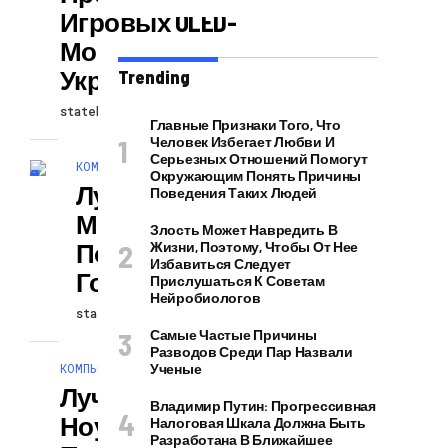
Игровых OLED-
Мониторов В
Украине
Trending
statehub
01.08.2025
Главные Признаки Того, Что
Человек Избегает Любви И
Серьезных Отношений Помогут
КОМПЬЮТЕРЫ И ГАДЖЕТЫ
Окружающим Понять Причины
Лучшие
Поведения Таких Людей
Мониторы Для
Злость Может Навредить В
Покупки В 2023
Жизни, Поэтому, Чтобы От Нее
Избавиться Следует
Году
Прислушаться К Советам
Нейробиологов
statehub
31.07.2025
Самые Частые Причины
Разводов Среди Пар Назвали
КОМПЬЮТЕРЫ И ГАДЖЕТЫ
Ученые
Лучшие
Владимир Путин: Прогрессивная
Ноутбуки Для
Налоговая Шкала Должна Быть
Разработана В Ближайшее