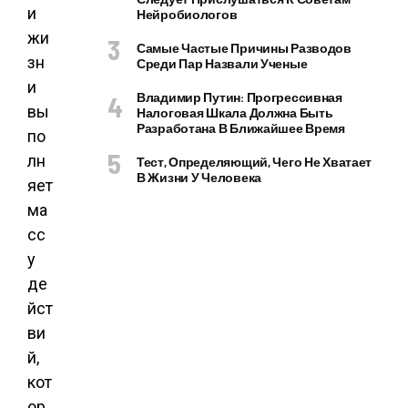
и
Нейробиологов
жи
Самые Частые Причины Разводов
зн
Среди Пар Назвали Ученые
и
Владимир Путин: Прогрессивная
вы
Налоговая Шкала Должна Быть
Разработана В Ближайшее Время
по
лн
Тест, Определяющий, Чего Не Хватает
В Жизни У Человека
яет
ма
сс
у
де
йст
ви
й,
кот
ор