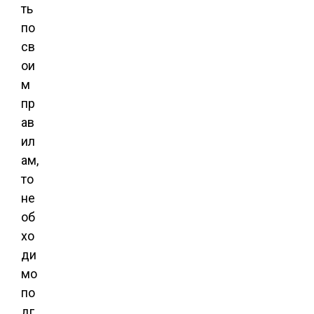
ть
по
св
ои
м
пр
ав
ил
ам,
то
не
об
хо
ди
мо
по
дг