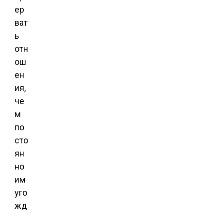
ер
ват
ь
отн
ош
ен
ия,
че
м
по
сто
ян
но
им
уго
жд