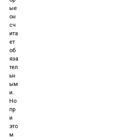
ые
он
сч
ита
ет
об
яза
тел
ьн
ым
и.
Но
пр
и
это
м