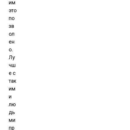
им
это
по
зв
ол
ен
о.
Лу
чш
е с
так
им
и
лю
дь
ми
пр