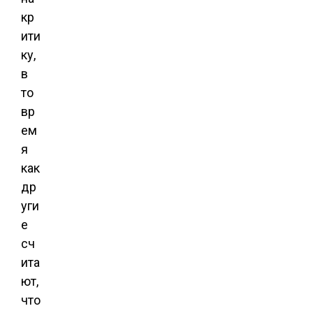
кр
ити
ку,
в
то
вр
ем
я
как
др
уги
е
сч
ита
ют,
что