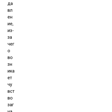
да
вл
ен
ие,
из-
за
чег
о
во
зн
ика
ет
чу
вст
во
заг
на