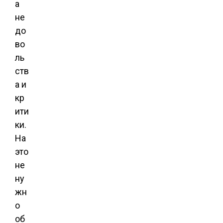
а
не
до
во
ль
ств
а и
кр
ити
ки.
На
это
не
ну
жн
о
об