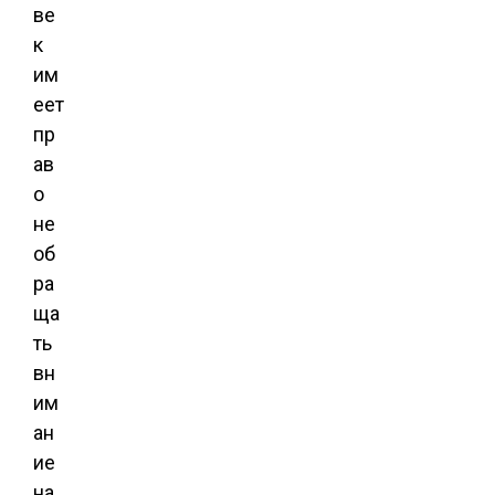
ве
к
им
еет
пр
ав
о
не
об
ра
ща
ть
вн
им
ан
ие
на