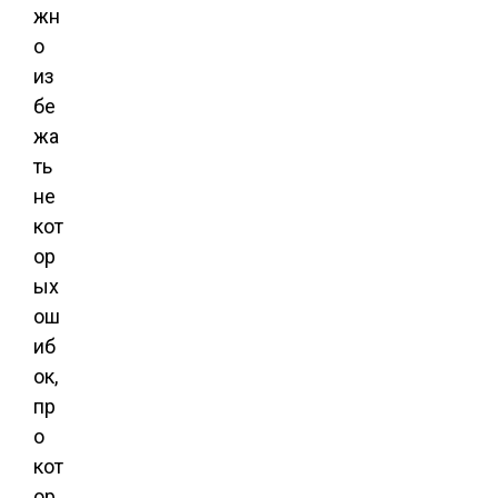
жн
о
из
бе
жа
ть
не
кот
ор
ых
ош
иб
ок,
пр
о
кот
ор