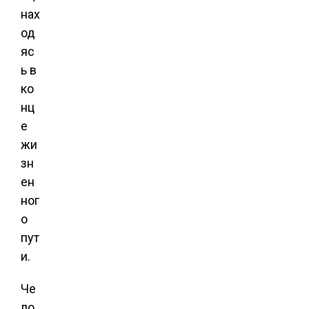
нах
од
яс
ь в
ко
нц
е
жи
зн
ен
ног
о
пут
и.
Че
ло