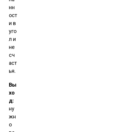
нн
ост
и в
уго
л и
не
сч
аст
ья.
Вы
хо
д:
ну
жн
о