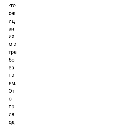
-то
ож
ид
ан
ия
м и
тре
бо
ва
ни
ям.
Эт
о
пр
ив
од