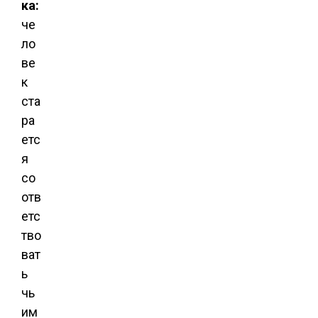
ка:
че
ло
ве
к
ста
ра
етс
я
со
отв
етс
тво
ват
ь
чь
им