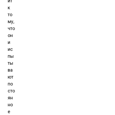
ит
к
то
му,
что
он
и
ис
пы
ты
ва
ют
по
сто
ян
но
е