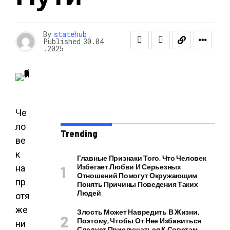
By
statehub
Published
30.04
.2025
Че
ло
Trending
ве
к
Главные Признаки Того, Что Человек
Избегает Любви И Серьезных
на
Отношений Помогут Окружающим
пр
Понять Причины Поведения Таких
Людей
отя
же
Злость Может Навредить В Жизни,
Поэтому, Чтобы От Нее Избавиться
ни
Следует Прислушаться К Советам