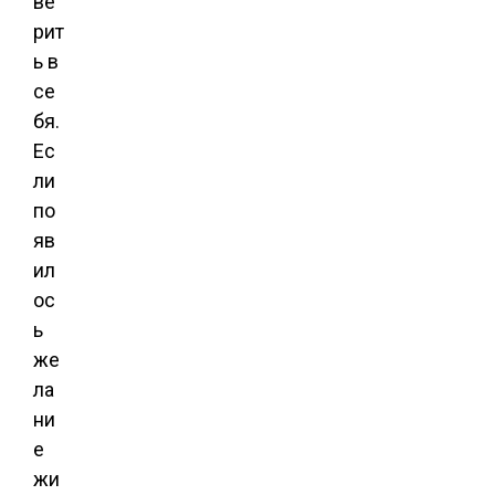
ве
рит
ь в
се
бя.
Ес
ли
по
яв
ил
ос
ь
же
ла
ни
е
жи