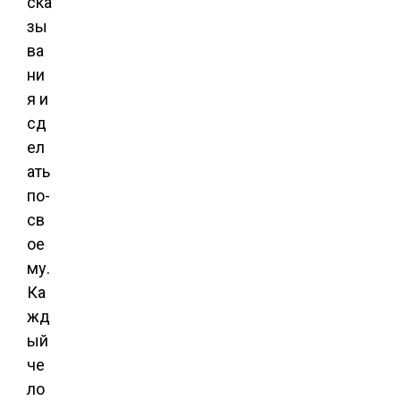
ска
зы
ва
ни
я и
сд
ел
ать
по-
св
ое
му.
Ка
жд
ый
че
ло