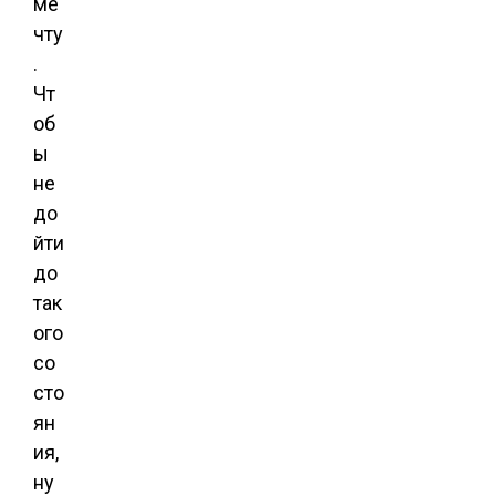
ме
чту
.
Чт
об
ы
не
до
йти
до
так
ого
со
сто
ян
ия,
ну