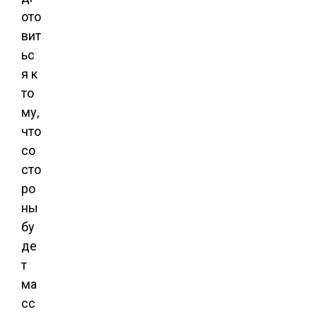
ото
вит
ьс
я к
то
му,
что
со
сто
ро
ны
бу
де
т
ма
сс