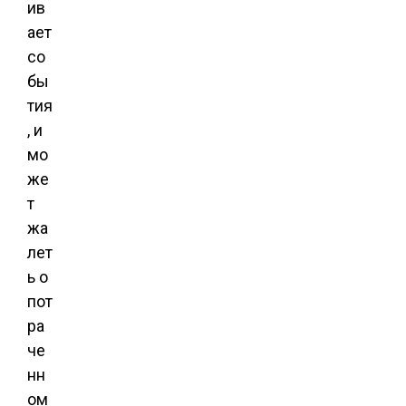
ив
ает
со
бы
тия
, и
мо
же
т
жа
лет
ь о
пот
ра
че
нн
ом