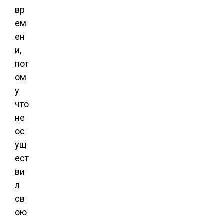
вр
ем
ен
и,
пот
ом
у
что
не
ос
ущ
ест
ви
л
св
ою