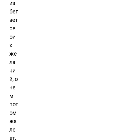
из
бег
ает
св
ои
х
же
ла
ни
й, о
че
м
пот
ом
жа
ле
ет,