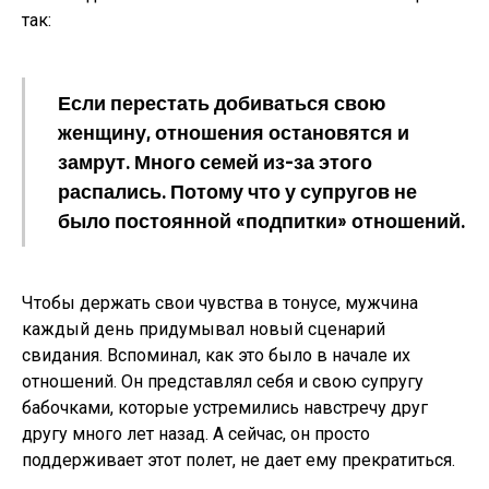
так:
Если перестать добиваться свою
женщину, отношения остановятся и
замрут. Много семей из-за этого
распались. Потому что у супругов не
было постоянной «подпитки» отношений.
Чтобы держать свои чувства в тонусе, мужчина
каждый день придумывал новый сценарий
свидания. Вспоминал, как это было в начале их
отношений. Он представлял себя и свою супругу
бабочками, которые устремились навстречу друг
другу много лет назад. А сейчас, он просто
поддерживает этот полет, не дает ему прекратиться.