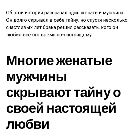
Об этой истории рассказал один женатый мужчина.
Он долго скрывал в себе тайну, но спустя несколько
счастливых лет брака решил рассказать, кого он
любил все это время по-настоящему.
Многие женатые
мужчины
скрывают тайну о
своей настоящей
любви