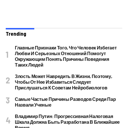
Trending
Главные Признаки Того, Что Человек Избегает
Любви И Серьезных Отношений Помогут
Окружающим Понять Причины Поведения
Таких Людей
Злость Может Навредить В Жизни, Поэтому,
Чтобы От Нее Избавиться Следует
Прислушаться К Советам Нейробиологов
Самые Частые Причины Разводов Среди Пар
Назвали Ученые
Владимир Путин: Прогрессивная Налоговая
Шкала Должна Быть Разработана В Ближайшее
Время