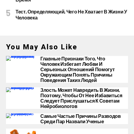
Тест, Определяющий, Чего Не Хватает В Жизни У
Человека
You May Also Like
Главные Признаки Того, Что
Человек Избегает Любви И
Серьезных Отношений Помогут
Окружающим Понять Причины
Поведения Таких Людей
Злость Может Навредить В Жизни,
Поэтому, Чтобы От Нее Избавиться
Следует Прислушаться К Советам
Нейробиологов
Самые Частые Причины Разводов
Среди Пар Назвали Ученые