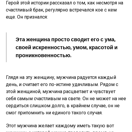
Герой этой истории рассказал о том, как несмотря на
счастливый брак, регулярно встречался кое с кем
еще. Он признался:
Эта женщина просто сводит его с ума,
своей искренностью, умом, красотой и
проникновенностью.
Глядя на эту женщину, мужчина радуется каждый
день, и считает его по-истине удачливым. Рядом с
этой женщиной, мужчина расцветает и чувствует
себя самым счастливым на свете. Он не может на нее
сердиться слишком долго, в крайнем случае, он не
смог припомнить ни единого такого случая.
Этот мужчина желает каждому иметь такую вот