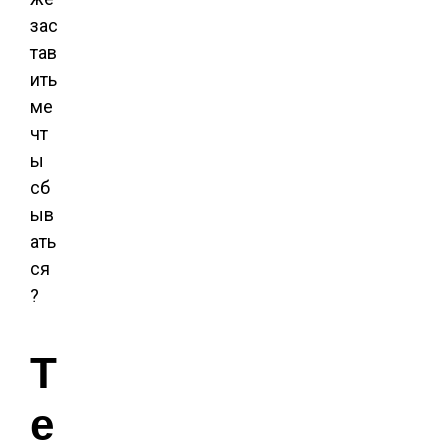
зас
тав
ить
ме
чт
ы
сб
ыв
ать
ся
?
Т
е