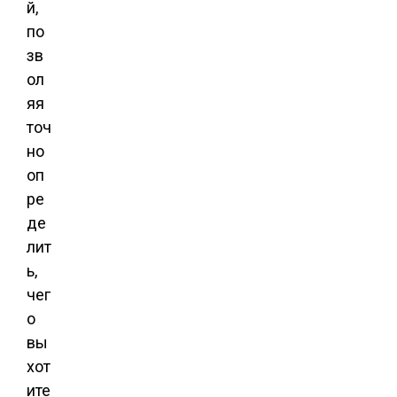
й,
по
зв
ол
яя
точ
но
оп
ре
де
лит
ь,
чег
о
вы
хот
ите