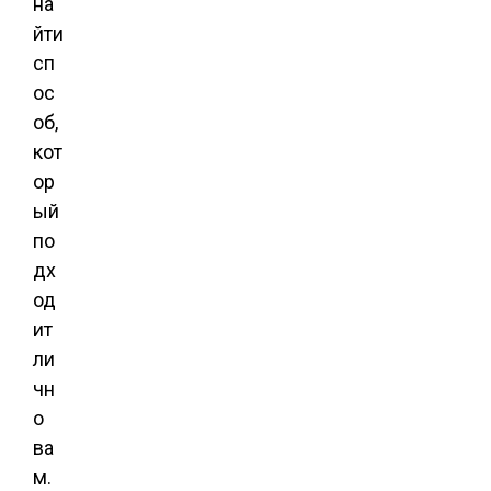
на
йти
сп
ос
об,
кот
ор
ый
по
дх
од
ит
ли
чн
о
ва
м.