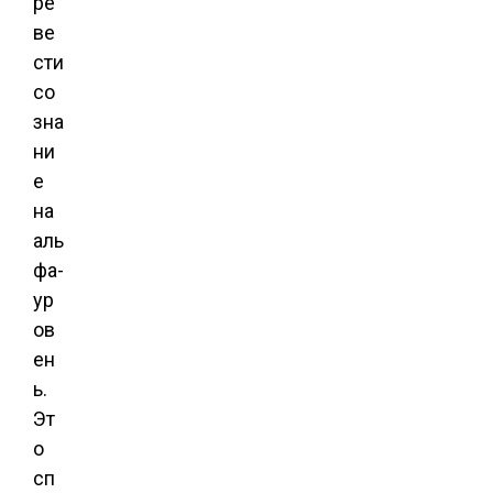
ре
ве
сти
со
зна
ни
е
на
аль
фа-
ур
ов
ен
ь.
Эт
о
сп