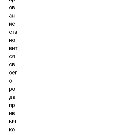
ов
ан
ие
ста
но
вит
ся
св
оег
о
ро
да
пр
ив
ыч
ко