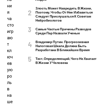
ни
Злость Может Навредить В Жизни,
я
Поэтому, Чтобы От Нее Избавиться
Следует Прислушаться К Советам
ча
Нейробиологов
сто
Самые Частые Причины Разводов
игр
Среди Пар Назвали Ученые
аю
Владимир Путин: Прогрессивная
т
Налоговая Шкала Должна Быть
Разработана В Ближайшее Время
кл
юч
Тест, Определяющий, Чего Не Хватает
В Жизни У Человека
ев
ую
ро
ль
в
на
ше