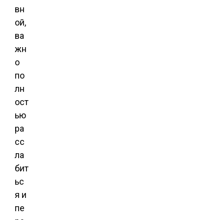
вн
ой,
ва
жн
о
по
лн
ост
ью
ра
сс
ла
бит
ьс
я и
пе