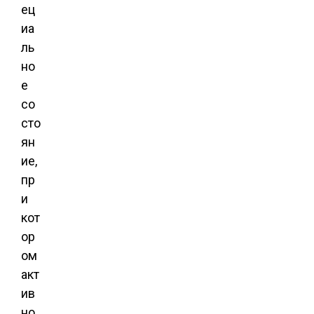
ец
иа
ль
но
е
со
сто
ян
ие,
пр
и
кот
ор
ом
акт
ив
но