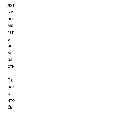
лят
ь и
по
мо
гат
ь
на
м
ра
сти
.
Од
нак
о
что
бы