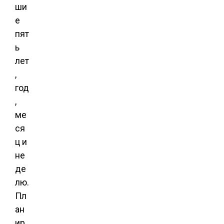
ши
е
пят
ь
лет
,
год
,
ме
ся
ц и
не
де
лю.
Пл
ан
ир