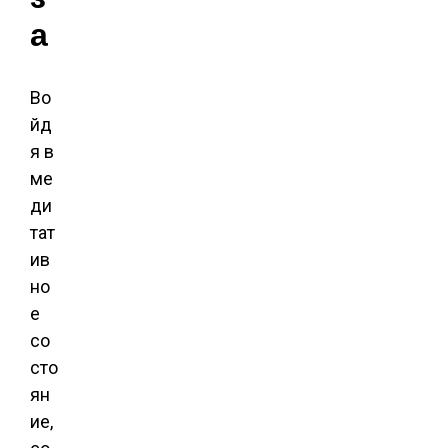
а
Во
йд
я в
ме
ди
тат
ив
но
е
со
сто
ян
ие,