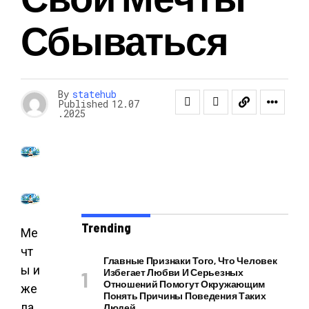
Сбываться
By
statehub
Published
12.07
.2025
Trending
Ме
чт
Главные Признаки Того, Что Человек
ы и
Избегает Любви И Серьезных
Отношений Помогут Окружающим
же
Понять Причины Поведения Таких
ла
Людей