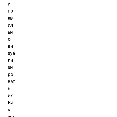
и
пр
ав
ил
ьн
о
ви
зуа
ли
зи
ро
ват
ь
их.
Ка
к
же