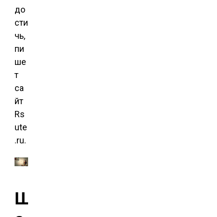
до
сти
чь,
пи
ше
т
са
йт
Rs
ute
.ru.
Ш