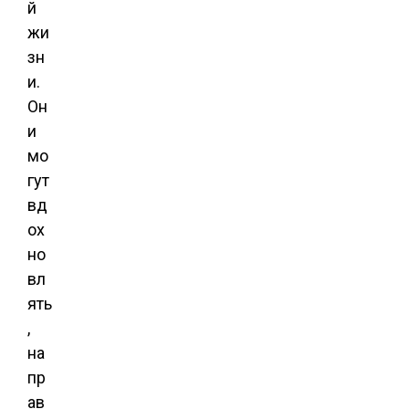
й
жи
зн
и.
Он
и
мо
гут
вд
ох
но
вл
ять
,
на
пр
ав