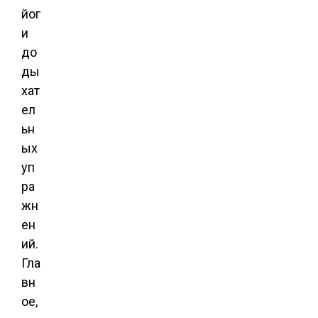
йог
и
до
ды
хат
ел
ьн
ых
уп
ра
жн
ен
ий.
Гла
вн
ое,