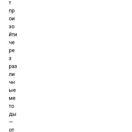
т
пр
ои
зо
йти
че
ре
з
раз
ли
чн
ые
ме
то
ды
—
от