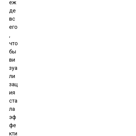
еж
де
вс
его
,
что
бы
ви
зуа
ли
зац
ия
ста
ла
эф
фе
кти