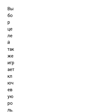
Вы
бо
р
це
ле
й
так
же
игр
ает
кл
юч
ев
ую
ро
ль.