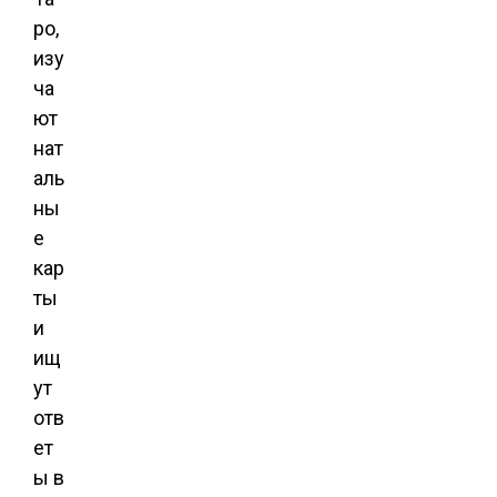
ро,
изу
ча
ют
нат
аль
ны
е
кар
ты
и
ищ
ут
отв
ет
ы в