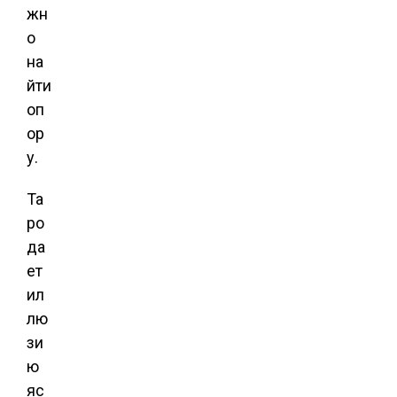
жн
о
на
йти
оп
ор
у.
Та
ро
да
ет
ил
лю
зи
ю
яс