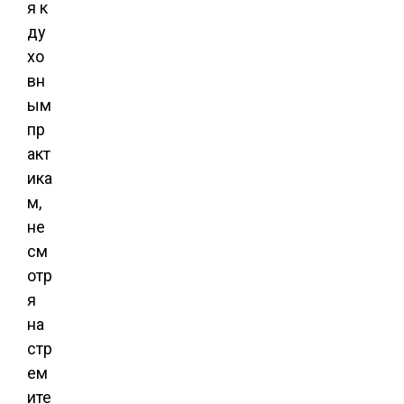
я к
ду
хо
вн
ым
пр
акт
ика
м,
не
см
отр
я
на
стр
ем
ите