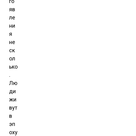
го
яв
ле
ни
я
не
ск
ол
ько
.
Лю
ди
жи
вут
в
эп
оху