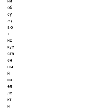
ни
об
су
жд
аю
т
ис
кус
ств
ен
ны
й
инт
ел
ле
кт
и