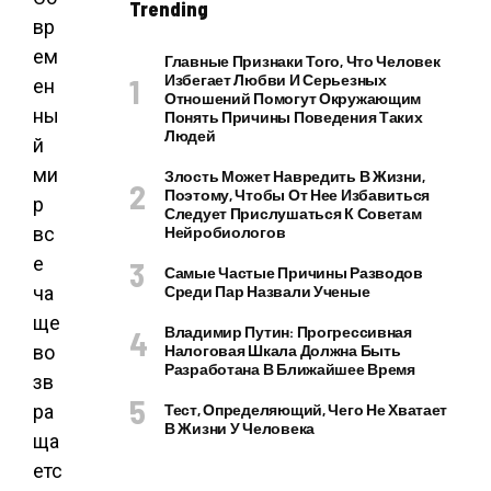
Trending
вр
ем
Главные Признаки Того, Что Человек
Избегает Любви И Серьезных
ен
Отношений Помогут Окружающим
ны
Понять Причины Поведения Таких
Людей
й
ми
Злость Может Навредить В Жизни,
Поэтому, Чтобы От Нее Избавиться
р
Следует Прислушаться К Советам
вс
Нейробиологов
е
Самые Частые Причины Разводов
ча
Среди Пар Назвали Ученые
ще
Владимир Путин: Прогрессивная
во
Налоговая Шкала Должна Быть
Разработана В Ближайшее Время
зв
ра
Тест, Определяющий, Чего Не Хватает
В Жизни У Человека
ща
етс