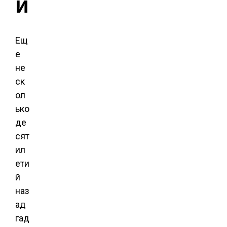
й
Ещ
е
не
ск
ол
ько
де
сят
ил
ети
й
наз
ад
гад