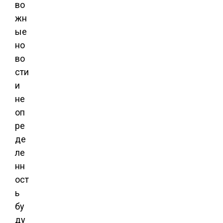
во
жн
ые
но
во
сти
и
не
оп
ре
де
ле
нн
ост
ь
бу
ду