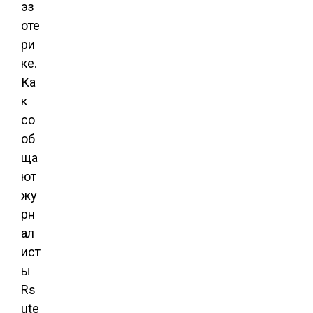
эз
оте
ри
ке.
Ка
к
со
об
ща
ют
жу
рн
ал
ист
ы
Rs
ute