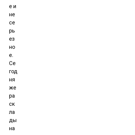
е и
не
се
рь
ез
но
е.
Се
год
ня
же
ра
ск
ла
ды
на