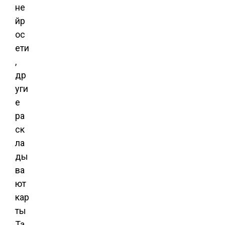
не
йр
ос
ети
,
др
уги
е
ра
ск
ла
ды
ва
ют
кар
ты
Та