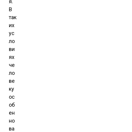
я.
В
так
их
ус
ло
ви
ях
че
ло
ве
ку
ос
об
ен
но
ва