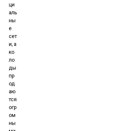
ци
аль
ны
е
сет
и, а
ко
ло
ды
пр
од
аю
тся
огр
ом
ны
ми