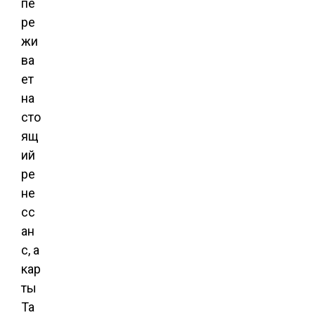
пе
ре
жи
ва
ет
на
сто
ящ
ий
ре
не
сс
ан
с, а
кар
ты
Та