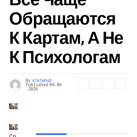
Обращаются
К Картам, А Не
К Психологам
By
statehub
Published
08.06
.2026
Со