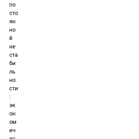
по
сто
ян
но
й
не
ста
би
ль
но
сти
:
эк
он
ом
ич
ес