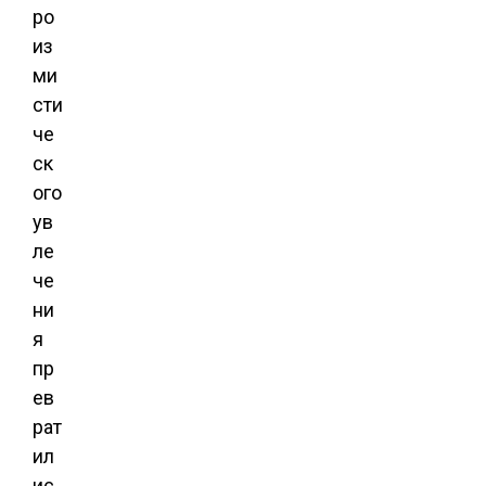
ро
из
ми
сти
че
ск
ого
ув
ле
че
ни
я
пр
ев
рат
ил
ис