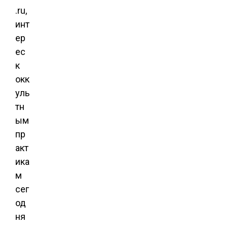
.ru,
инт
ер
ес
к
окк
уль
тн
ым
пр
акт
ика
м
сег
од
ня