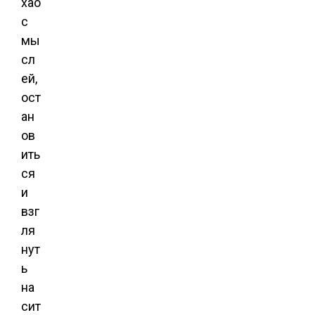
хао
с
мы
сл
ей,
ост
ан
ов
ить
ся
и
взг
ля
нут
ь
на
сит