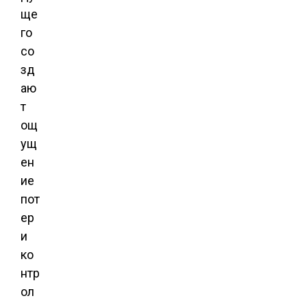
ще
го
со
зд
аю
т
ощ
ущ
ен
ие
пот
ер
и
ко
нтр
ол