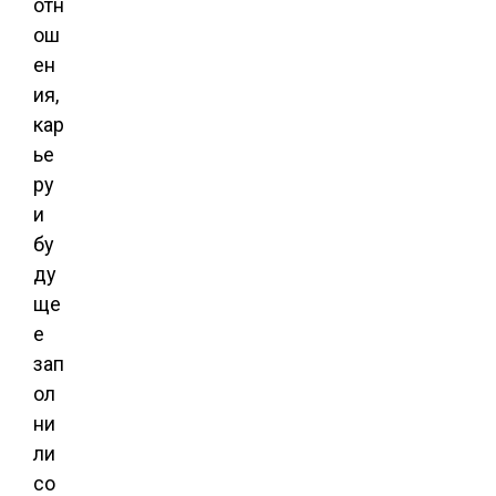
отн
ош
ен
ия,
кар
ье
ру
и
бу
ду
ще
е
зап
ол
ни
ли
со