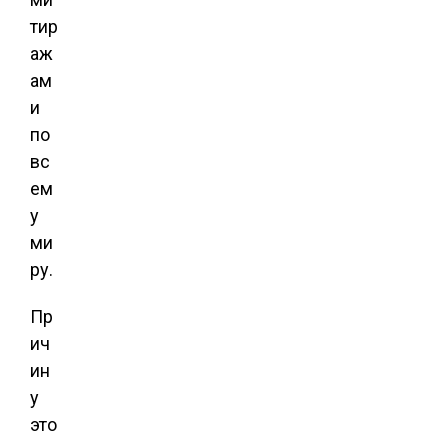
тир
аж
ам
и
по
вс
ем
у
ми
ру.
Пр
ич
ин
у
это