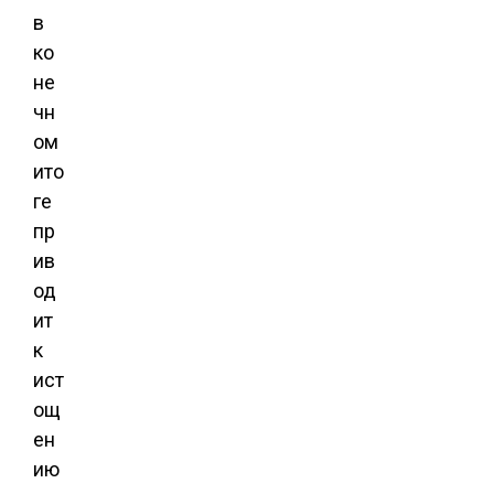
в
ко
не
чн
ом
ито
ге
пр
ив
од
ит
к
ист
ощ
ен
ию