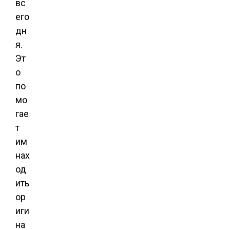
вс
его
дн
я.
Эт
о
по
мо
гае
т
им
нах
од
ить
ор
иги
на