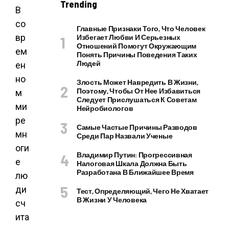
Trending
В
со
Главные Признаки Того, Что Человек
вр
Избегает Любви И Серьезных
Отношений Помогут Окружающим
ем
Понять Причины Поведения Таких
Людей
ен
но
Злость Может Навредить В Жизни,
Поэтому, Чтобы От Нее Избавиться
м
Следует Прислушаться К Советам
ми
Нейробиологов
ре
Самые Частые Причины Разводов
мн
Среди Пар Назвали Ученые
оги
Владимир Путин: Прогрессивная
е
Налоговая Шкала Должна Быть
Разработана В Ближайшее Время
лю
ди
Тест, Определяющий, Чего Не Хватает
В Жизни У Человека
сч
ита