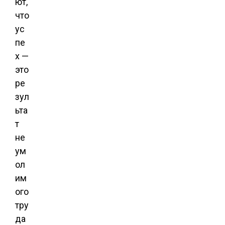
ют,
что
ус
пе
х —
это
ре
зул
ьта
т
не
ум
ол
им
ого
тру
да