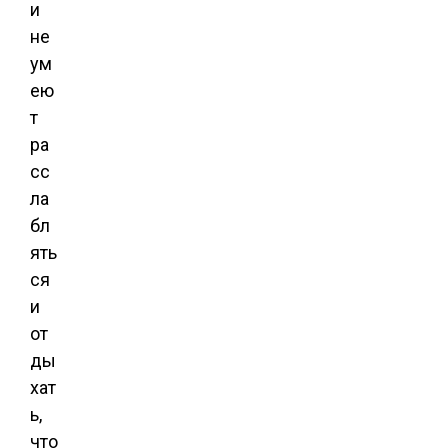
и
не
ум
ею
т
ра
сс
ла
бл
ять
ся
и
от
ды
хат
ь,
что