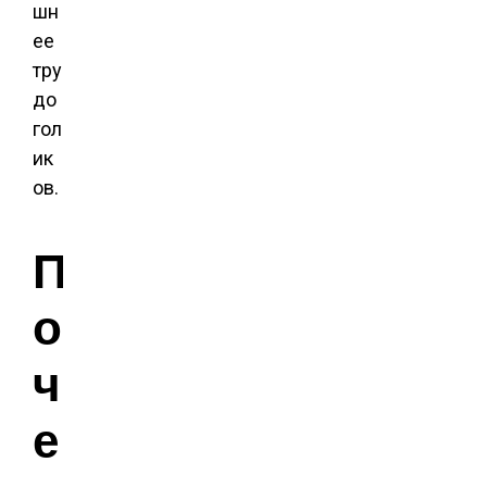
шн
ее
тру
до
гол
ик
ов.
П
о
ч
е