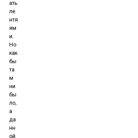
ать
ле
нтя
ям
и.
Но
как
бы
та
м
ни
бы
ло,
а
да
нн
ой