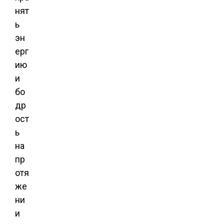
нят
ь
эн
ерг
ию
и
бо
др
ост
ь
на
пр
отя
же
ни
и