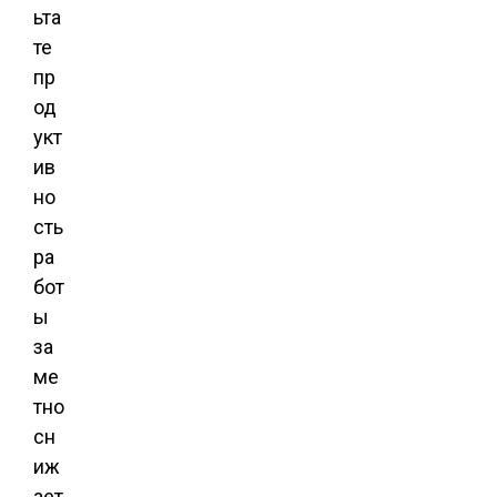
ьта
те
пр
од
укт
ив
но
сть
ра
бот
ы
за
ме
тно
сн
иж
ает