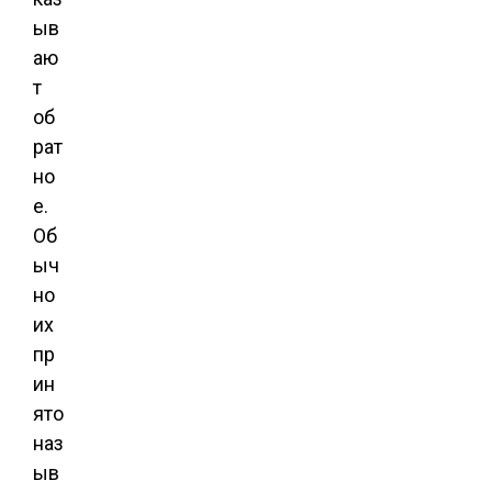
ыв
аю
т
об
рат
но
е.
Об
ыч
но
их
пр
ин
ято
наз
ыв