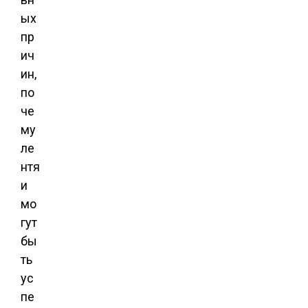
ых
пр
ич
ин,
по
че
му
ле
нтя
и
мо
гут
бы
ть
ус
пе