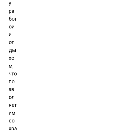
у
ра
бот
ой
и
от
ды
хо
м,
что
по
зв
ол
яет
им
со
хра