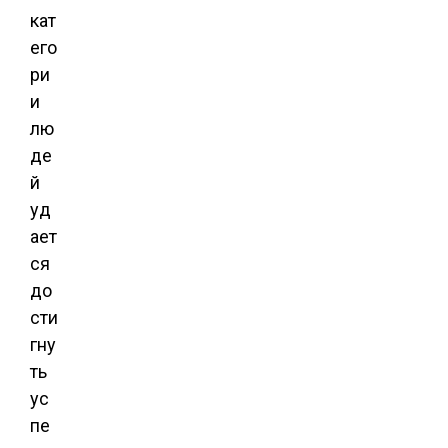
кат
его
ри
и
лю
де
й
уд
ает
ся
до
сти
гну
ть
ус
пе