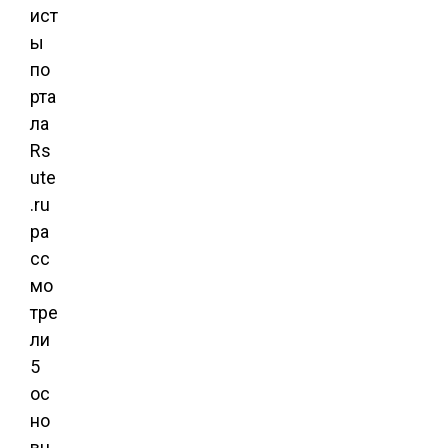
ист
ы
по
рта
ла
Rs
ute
.ru
ра
сс
мо
тре
ли
5
ос
но
вн