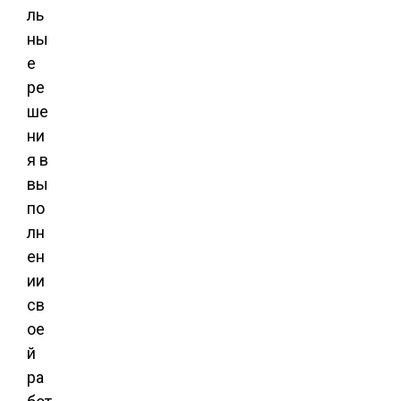
ль
ны
е
ре
ше
ни
я в
вы
по
лн
ен
ии
св
ое
й
ра