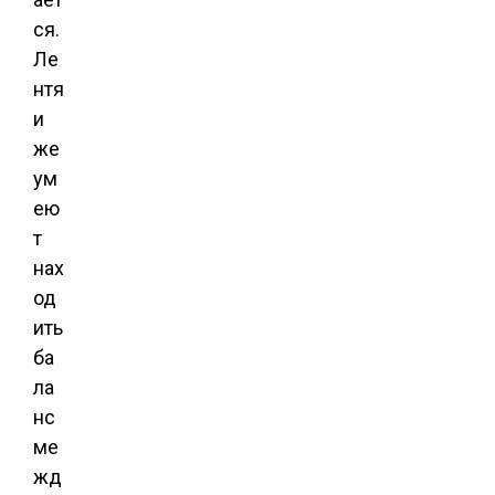
ся.
Ле
нтя
и
же
ум
ею
т
нах
од
ить
ба
ла
нс
ме
жд