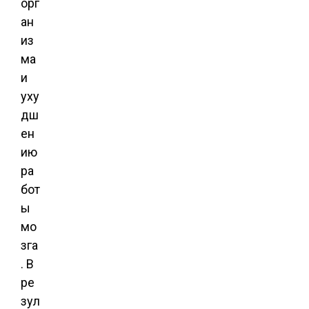
орг
ан
из
ма
и
уху
дш
ен
ию
ра
бот
ы
мо
зга
. В
ре
зул