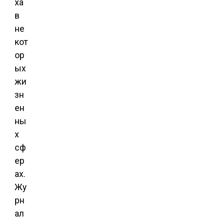
ха
в
не
кот
ор
ых
жи
зн
ен
ны
х
сф
ер
ах.
Жу
рн
ал