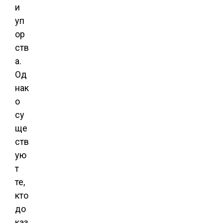
и
уп
ор
ств
а.
Од
нак
о
су
ще
ств
ую
т
те,
кто
до
каз