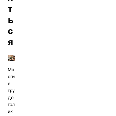
т
ь
с
я
Мн
оги
е
тру
до
гол
ик