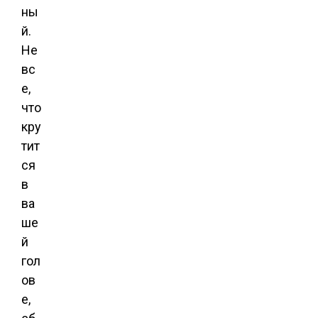
ны
й.
Не
вс
е,
что
кру
тит
ся
в
ва
ше
й
гол
ов
е,