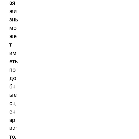
ая
жи
знь
мо
же
т
им
еть
по
до
бн
ые
сц
ен
ар
ии:
то,