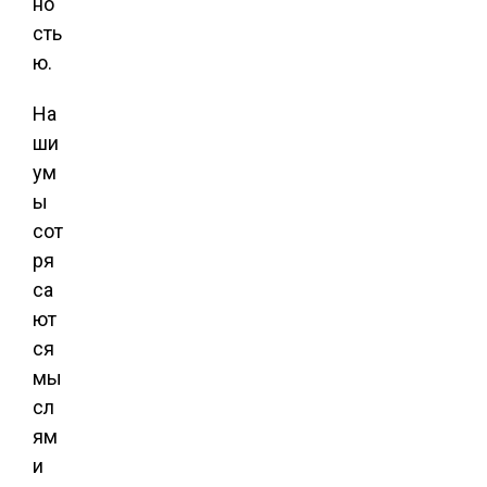
но
сть
ю.
На
ши
ум
ы
сот
ря
са
ют
ся
мы
сл
ям
и