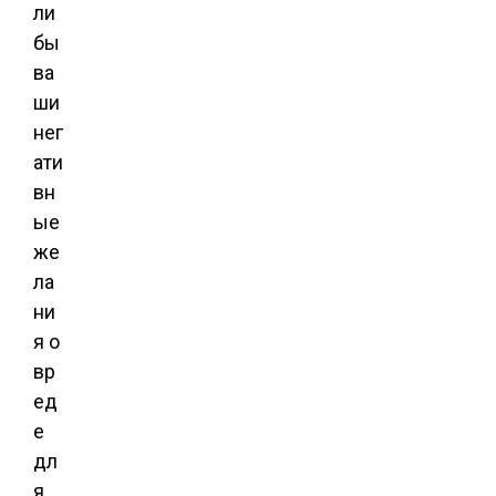
ли
бы
ва
ши
нег
ати
вн
ые
же
ла
ни
я о
вр
ед
е
дл
я