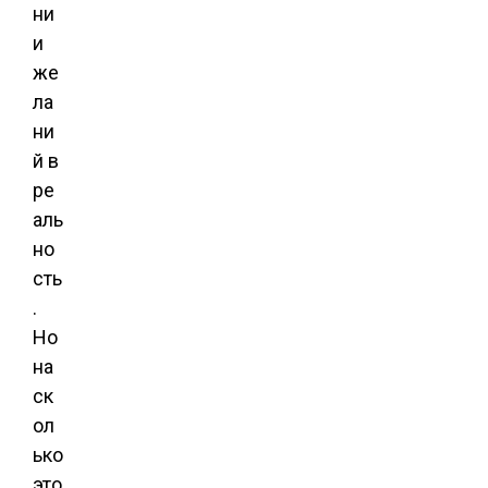
ни
и
же
ла
ни
й в
ре
аль
но
сть
.
Но
на
ск
ол
ько
это