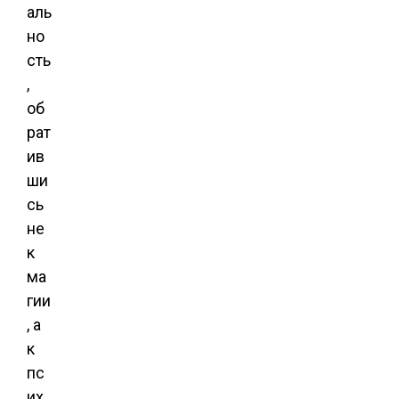
аль
но
сть
,
об
рат
ив
ши
сь
не
к
ма
гии
, а
к
пс
их