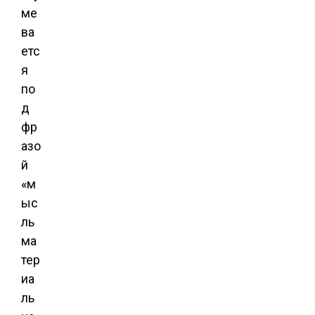
ме
ва
етс
я
по
д
фр
азо
й
«м
ыс
ль
ма
тер
иа
ль