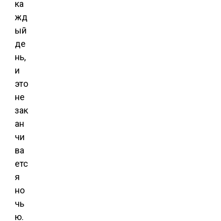
ка
жд
ый
де
нь,
и
это
не
зак
ан
чи
ва
етс
я
но
чь
ю.