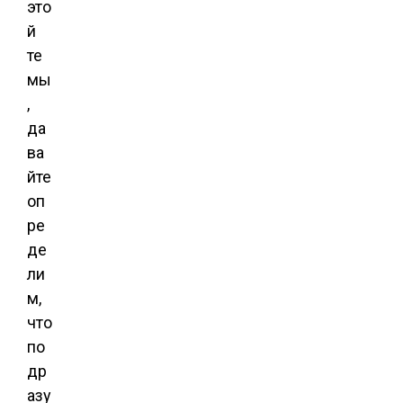
это
й
те
мы
,
да
ва
йте
оп
ре
де
ли
м,
что
по
др
азу