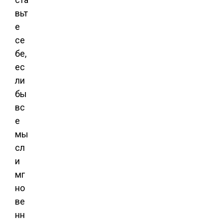
вьт
е
се
бе,
ес
ли
бы
вс
е
мы
сл
и
мг
но
ве
нн