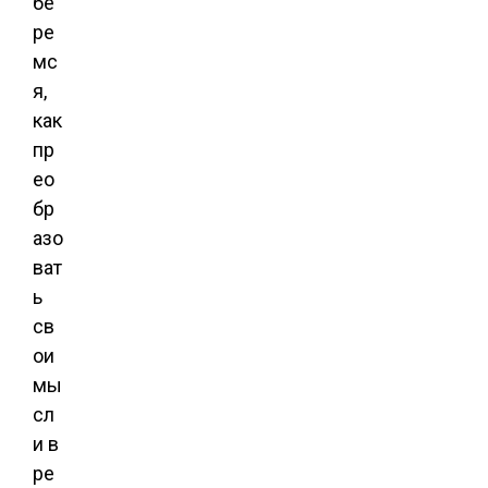
бе
ре
мс
я,
как
пр
ео
бр
азо
ват
ь
св
ои
мы
сл
и в
ре