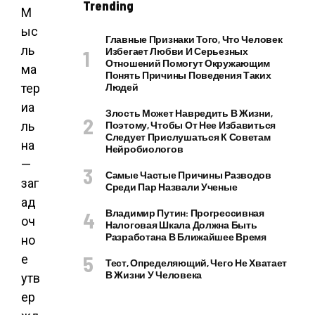
Trending
М
ыс
Главные Признаки Того, Что Человек
ль
Избегает Любви И Серьезных
Отношений Помогут Окружающим
ма
Понять Причины Поведения Таких
тер
Людей
иа
Злость Может Навредить В Жизни,
ль
Поэтому, Чтобы От Нее Избавиться
Следует Прислушаться К Советам
на
Нейробиологов
—
Самые Частые Причины Разводов
заг
Среди Пар Назвали Ученые
ад
Владимир Путин: Прогрессивная
оч
Налоговая Шкала Должна Быть
Разработана В Ближайшее Время
но
е
Тест, Определяющий, Чего Не Хватает
В Жизни У Человека
утв
ер