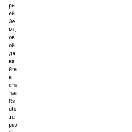
ри
ей
Зе
мц
ов
ой
да
ва
йте
в
ста
тье
Rs
ute
.ru
раз