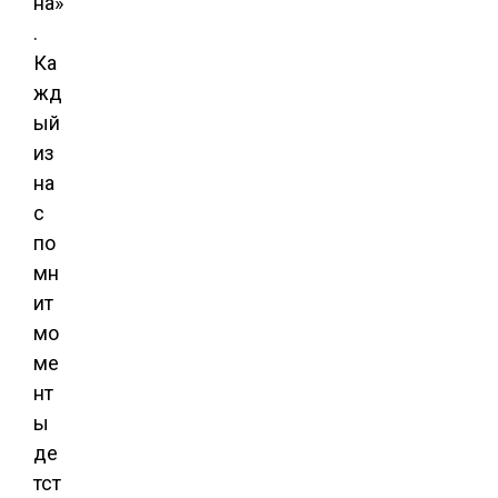
на»
.
Ка
жд
ый
из
на
с
по
мн
ит
мо
ме
нт
ы
де
тст