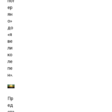
пот
ер
ян
о»
до
«я
ве
ли
ко
ле
пе
н».
Пр
ед
ста