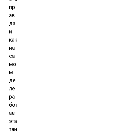
пр
ав
да
и
как
на
са
мо
м
де
ле
ра
бот
ает
эта
таи