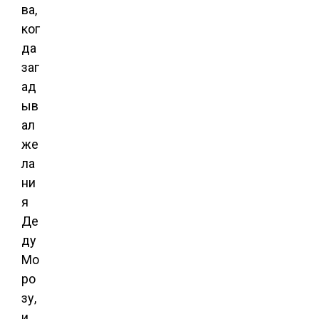
ва,
ког
да
заг
ад
ыв
ал
же
ла
ни
я
Де
ду
Мо
ро
зу,
и,