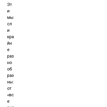
Эт
и
мы
сл
и
кра
йн
е
раз
но
об
раз
ны:
от
«вс
е