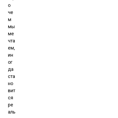
о
че
м
мы
ме
чта
ем,
ин
ог
да
ста
но
вит
ся
ре
аль