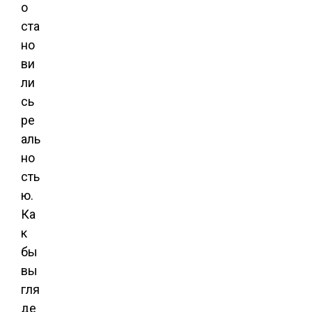
о
ста
но
ви
ли
сь
ре
аль
но
сть
ю.
Ка
к
бы
вы
гля
де