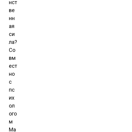
нст
ве
нн
ая
си
ла?
Со
вм
ест
но
с
пс
их
ол
ого
м
Ма