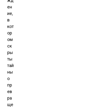
жд
ен
ие,
в
кот
ор
ом
ск
ры
ты
тай
ны
о
пр
ев
ра
ще