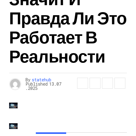
Правда Ли Это
Работает В
Реальности
By
statehub
Published
13.07
.2025