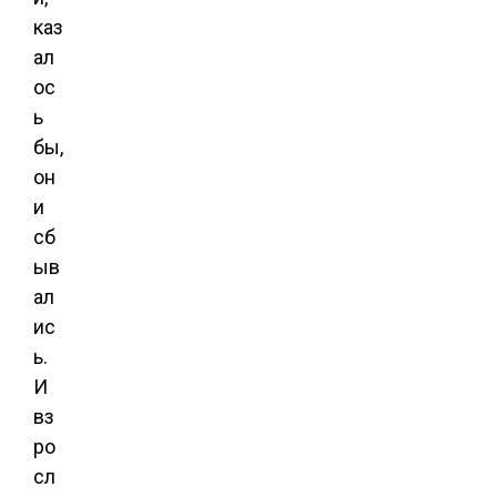
каз
ал
ос
ь
бы,
он
и
сб
ыв
ал
ис
ь.
И
вз
ро
сл