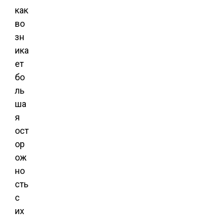
как
во
зн
ика
ет
бо
ль
ша
я
ост
ор
ож
но
сть
с
их