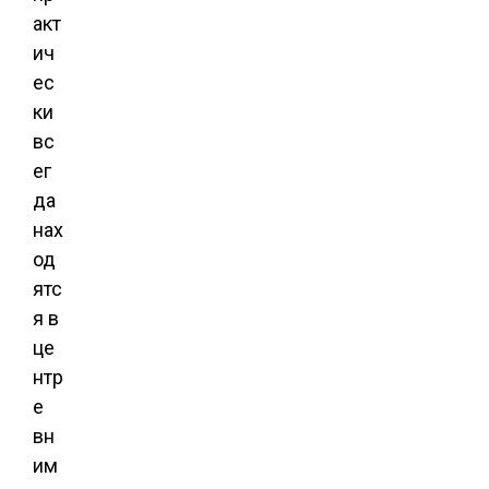
акт
ич
ес
ки
вс
ег
да
нах
од
ятс
я в
це
нтр
е
вн
им