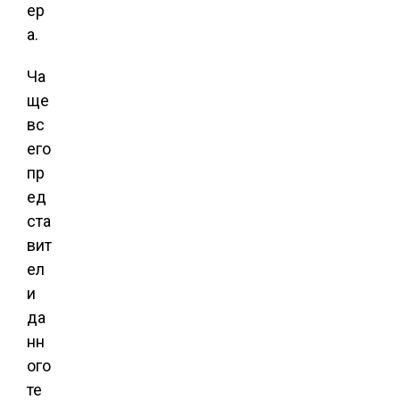
ер
а.
Ча
ще
вс
его
пр
ед
ста
вит
ел
и
да
нн
ого
те