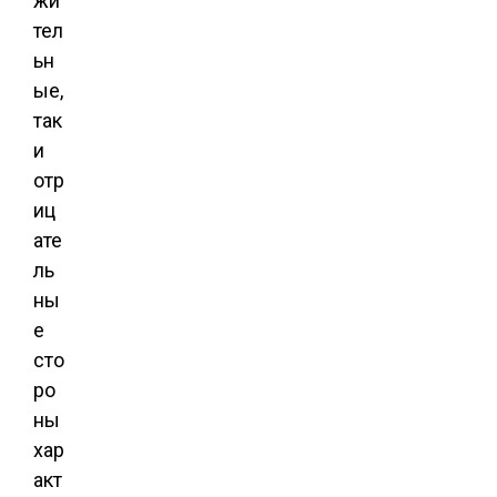
жи
тел
ьн
ые,
так
и
отр
иц
ате
ль
ны
е
сто
ро
ны
хар
акт