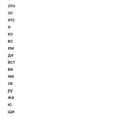
отн
ос
ятс
я
ко
вс
ем
де
йст
ви
ям
ок
ру
жа
ю
щи