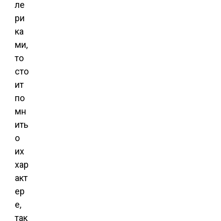
ле
ри
ка
ми,
то
сто
ит
по
мн
ить
о
их
хар
акт
ер
е,
так