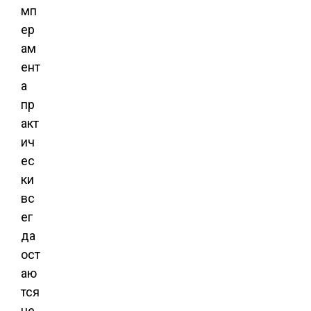
мп
ер
ам
ент
а
пр
акт
ич
ес
ки
вс
ег
да
ост
аю
тся
не