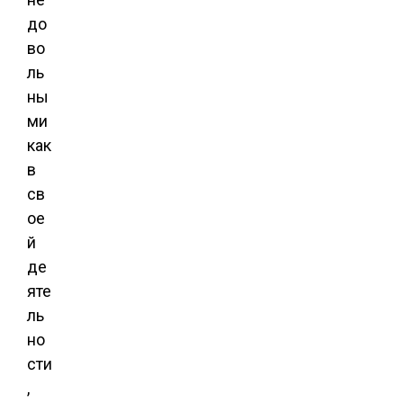
до
во
ль
ны
ми
как
в
св
ое
й
де
яте
ль
но
сти
,