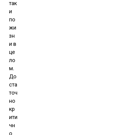
так
и
по
жи
зн
и в
це
ло
м.
До
ста
точ
но
кр
ити
чн
о