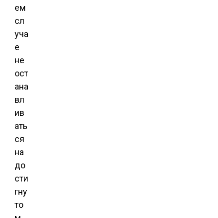
ем
сл
уча
е
не
ост
ана
вл
ив
ать
ся
на
до
сти
гну
то
м.