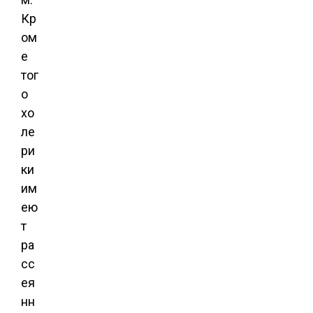
Кр
ом
е
тог
о
хо
ле
ри
ки
им
ею
т
ра
сс
ея
нн