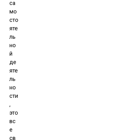
са
мо
сто
яте
ль
но
й
де
яте
ль
но
сти
,
это
вс
е
св