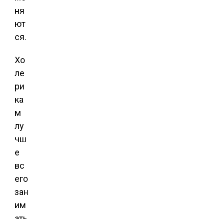
ня
ют
ся.
Хо
ле
ри
ка
м
лу
чш
е
вс
его
зан
им
ать