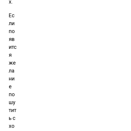
х.
Ес
ли
по
яв
итс
я
же
ла
ни
е
по
шу
тит
ь с
хо