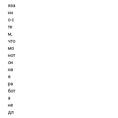
яза
нн
о с
те
м,
что
мо
нот
он
на
я
ра
бот
а
не
дл