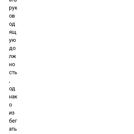
рук
ов
од
ящ
ую
до
лж
но
сть
,
од
нак
о
из
бег
ать