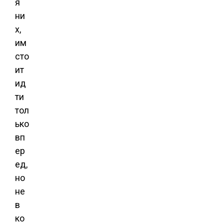
я
ни
х,
им
сто
ит
ид
ти
тол
ько
вп
ер
ед,
но
не
в
ко