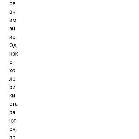
ое
вн
им
ан
ие.
Од
нак
о
хо
ле
ри
ки
ста
ра
ют
ся,
пр