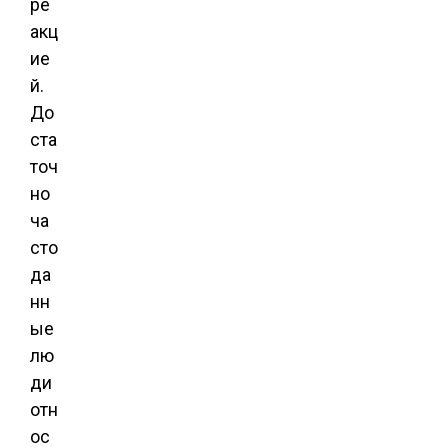
ре
акц
ие
й.
До
ста
точ
но
ча
сто
да
нн
ые
лю
ди
отн
ос