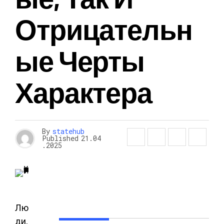
Отрицательн
Ые Черты
Характера
By
statehub
Published
21.04
.2025
Лю
ди,