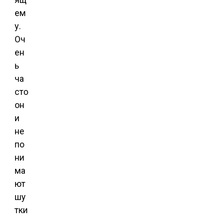
ем
у.
Оч
ен
ь
ча
сто
он
и
не
по
ни
ма
ют
шу
тки