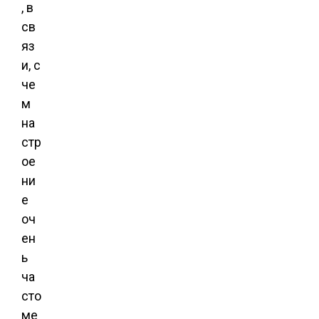
, в
св
яз
и, с
че
м
на
стр
ое
ни
е
оч
ен
ь
ча
сто
ме