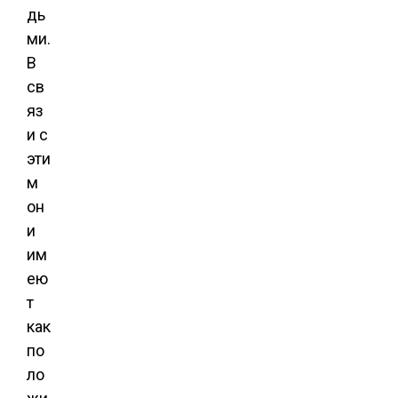
дь
ми.
В
св
яз
и с
эти
м
он
и
им
ею
т
как
по
ло