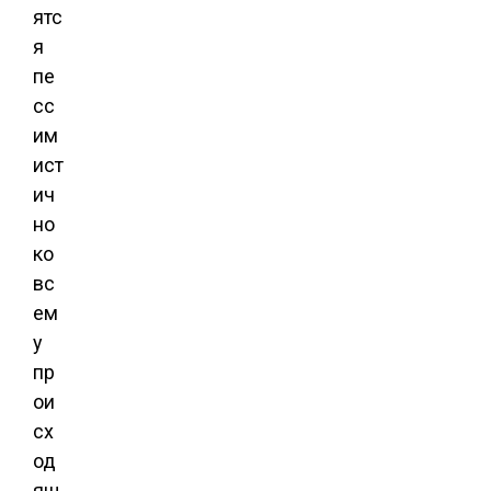
ятс
я
пе
сс
им
ист
ич
но
ко
вс
ем
у
пр
ои
сх
од
ящ