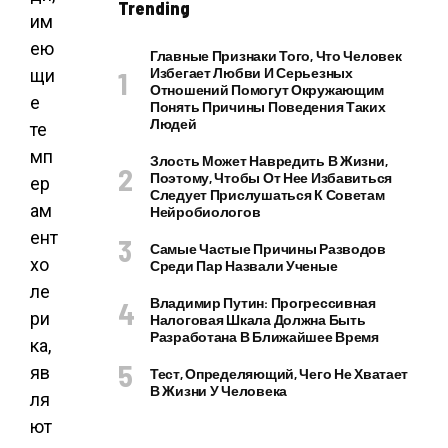
Trending
им
ею
Главные Признаки Того, Что Человек
Избегает Любви И Серьезных
щи
Отношений Помогут Окружающим
е
Понять Причины Поведения Таких
Людей
те
мп
Злость Может Навредить В Жизни,
Поэтому, Чтобы От Нее Избавиться
ер
Следует Прислушаться К Советам
ам
Нейробиологов
ент
Самые Частые Причины Разводов
хо
Среди Пар Назвали Ученые
ле
Владимир Путин: Прогрессивная
ри
Налоговая Шкала Должна Быть
Разработана В Ближайшее Время
ка,
яв
Тест, Определяющий, Чего Не Хватает
В Жизни У Человека
ля
ют