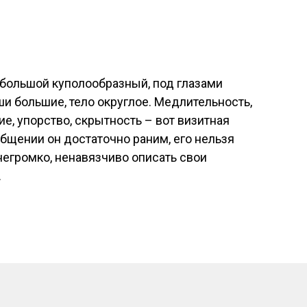
 большой куполообразный, под глазами
ши большие, тело округлое. Медлительность,
е, упорство, скрытность – вот визитная
общении он достаточно раним, его нельзя
егромко, ненавязчиво описать свои
.