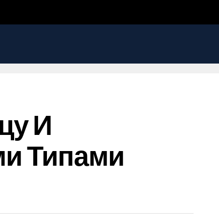
цу И
ми Типами