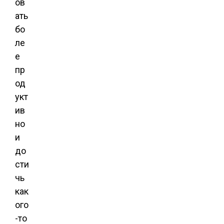
ов
ать
бо
ле
е
пр
од
укт
ив
но
и
до
сти
чь
как
ого
-то