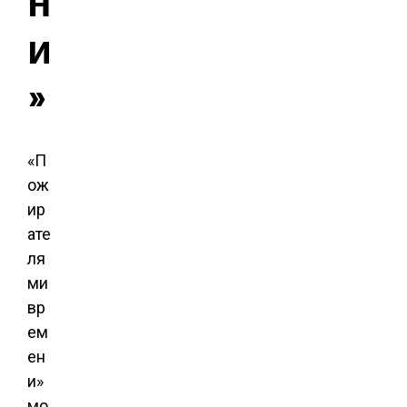
н
и
»
«П
ож
ир
ате
ля
ми
вр
ем
ен
и»
мо