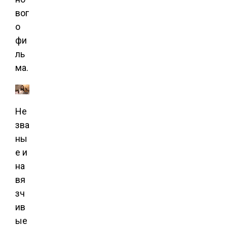
вог
о
фи
ль
ма.
Не
зва
ны
е и
на
вя
зч
ив
ые