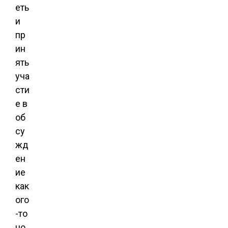
еть
и
пр
ин
ять
уча
сти
е в
об
су
жд
ен
ие
как
ого
-то
но