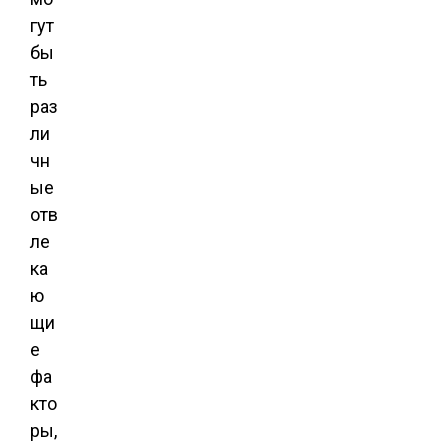
гут
бы
ть
раз
ли
чн
ые
отв
ле
ка
ю
щи
е
фа
кто
ры,