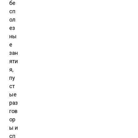
бе
сп
ол
ез
ны
е
зан
яти
я,
пу
ст
ые
раз
гов
ор
ы и
сп