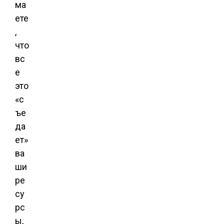
ма
ете
,
что
вс
е
это
«с
ъе
да
ет»
ва
ши
ре
су
рс
ы,