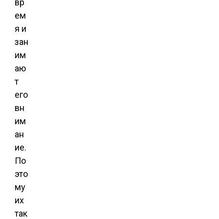
вр
ем
я и
зан
им
аю
т
его
вн
им
ан
ие.
По
это
му
их
так