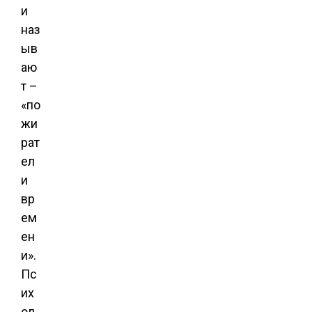
и
наз
ыв
аю
т –
«по
жи
рат
ел
и
вр
ем
ен
и».
Пс
их
ол