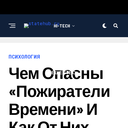
HI-TECH
НОВОСТИ
ПСИХОЛОГИЯ
Чем Опасны
ОБЩЕСТВО
«пожиратели
Времени» И
Как От Них