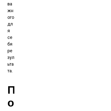
ва
жн
ого
дл
я
се
бя
ре
зул
ьта
та.
П
о