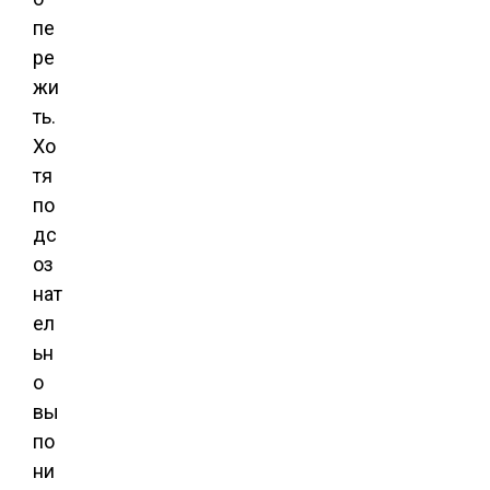
пе
ре
жи
ть.
Хо
тя
по
дс
оз
нат
ел
ьн
о
вы
по
ни