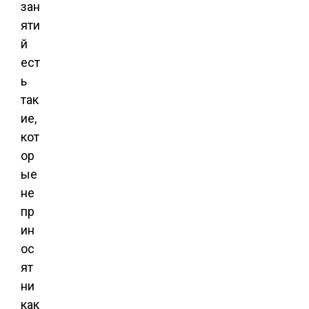
зан
яти
й
ест
ь
так
ие,
кот
ор
ые
не
пр
ин
ос
ят
ни
как