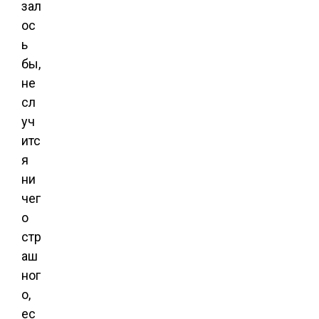
зал
ос
ь
бы,
не
сл
уч
итс
я
ни
чег
о
стр
аш
ног
о,
ес