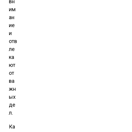
вн
им
ан
ие
и
отв
ле
ка
ют
от
ва
жн
ых
де
л.
Ка