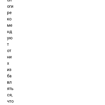
оги
ре
ко
ме
нд
ую
т
от
ни
х
из
ба
вл
ять
ся,
что