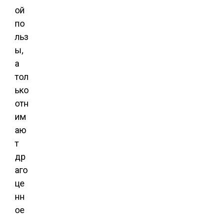
ой
по
льз
ы,
а
тол
ько
отн
им
аю
т
др
аго
це
нн
ое