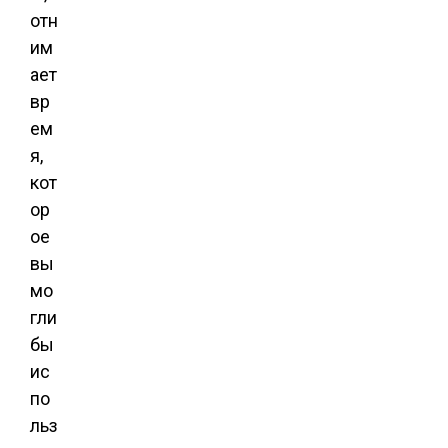
отн
им
ает
вр
ем
я,
кот
ор
ое
вы
мо
гли
бы
ис
по
льз