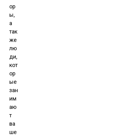
ор
ы,
а
так
же
лю
ди,
кот
ор
ые
зан
им
аю
т
ва
ше