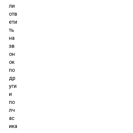
ли
отв
ети
ть
на
зв
он
ок
по
др
уги
и
по
лч
ас
ика