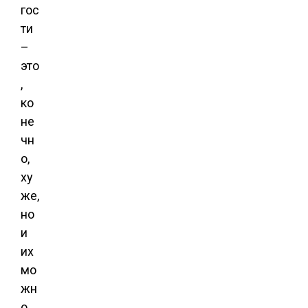
гос
ти
–
это
,
ко
не
чн
о,
ху
же,
но
и
их
мо
жн
о