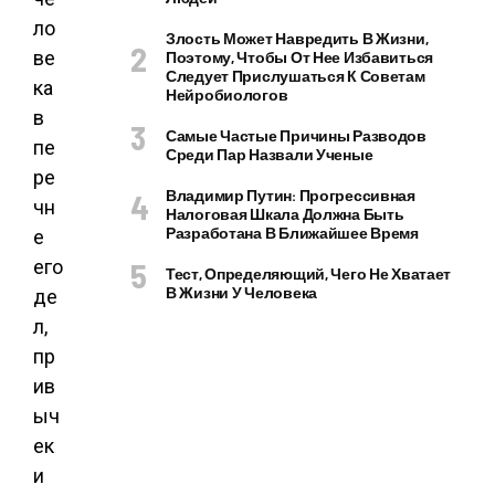
ло
Злость Может Навредить В Жизни,
ве
Поэтому, Чтобы От Нее Избавиться
Следует Прислушаться К Советам
ка
Нейробиологов
в
Самые Частые Причины Разводов
пе
Среди Пар Назвали Ученые
ре
Владимир Путин: Прогрессивная
чн
Налоговая Шкала Должна Быть
Разработана В Ближайшее Время
е
его
Тест, Определяющий, Чего Не Хватает
В Жизни У Человека
де
л,
пр
ив
ыч
ек
и