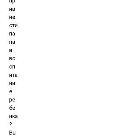
пр
ив
не
сти
па
па
в
во
сп
ита
ни
е
ре
бе
нка
?
Вы