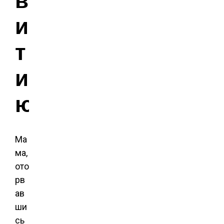
и
т
и
ю
Ма
ма,
ото
рв
ав
ши
сь