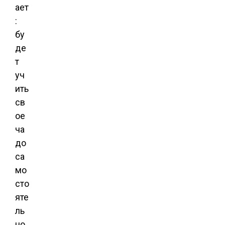
ает
:
бу
де
т
уч
ить
св
ое
ча
до
са
мо
сто
яте
ль
но