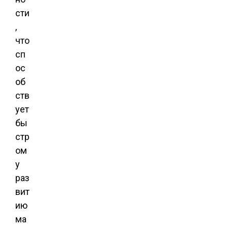
сти
,
что
сп
ос
об
ств
ует
бы
стр
ом
у
раз
вит
ию
ма