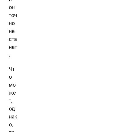
он
точ
но
не
ста
нет
.
Чт
о
мо
же
т,
од
нак
о,