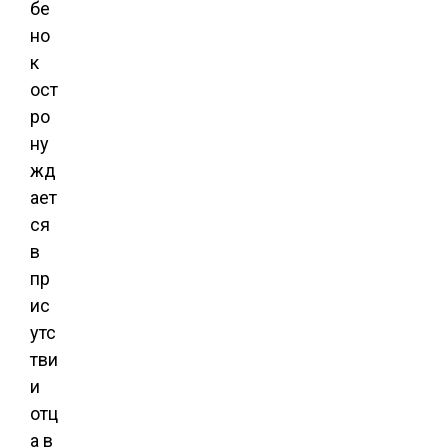
бе
но
к
ост
ро
ну
жд
ает
ся
в
пр
ис
утс
тви
и
отц
а в