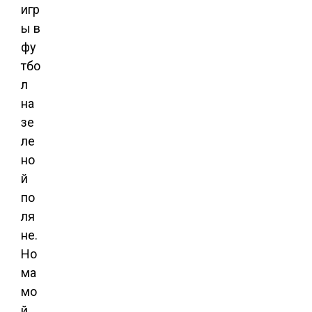
игр
ы в
фу
тбо
л
на
зе
ле
но
й
по
ля
не.
Но
ма
мо
й