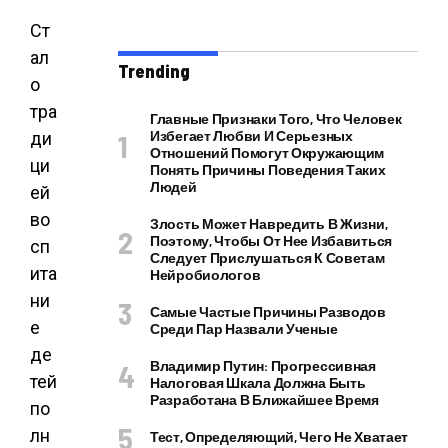
Ст
ал
Trending
о
тра
Главные Признаки Того, Что Человек
Избегает Любви И Серьезных
ди
Отношений Помогут Окружающим
ци
Понять Причины Поведения Таких
Людей
ей
во
Злость Может Навредить В Жизни,
Поэтому, Чтобы От Нее Избавиться
сп
Следует Прислушаться К Советам
ита
Нейробиологов
ни
Самые Частые Причины Разводов
е
Среди Пар Назвали Ученые
де
Владимир Путин: Прогрессивная
тей
Налоговая Шкала Должна Быть
Разработана В Ближайшее Время
по
лн
Тест, Определяющий, Чего Не Хватает