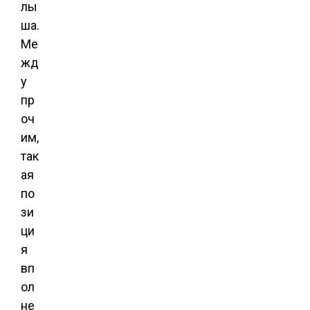
лы
ша.
Ме
жд
у
пр
оч
им,
так
ая
по
зи
ци
я
вп
ол
не