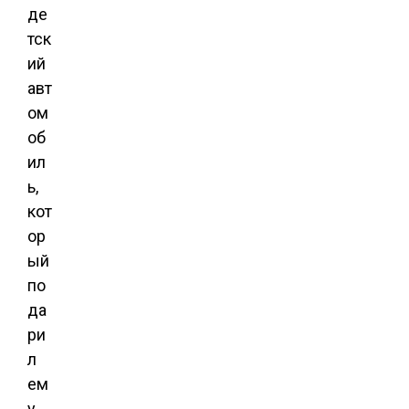
де
тск
ий
авт
ом
об
ил
ь,
кот
ор
ый
по
да
ри
л
ем
у