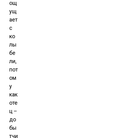
ощ
ущ
ает
с
ко
лы
бе
ли,
пот
ом
у
как
оте
ц –
до
бы
тчи