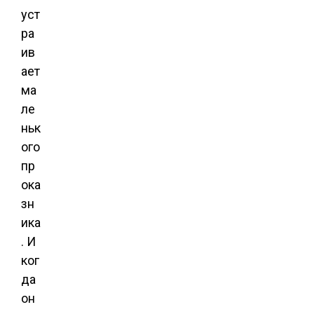
уст
ра
ив
ает
ма
ле
ньк
ого
пр
ока
зн
ика
. И
ког
да
он