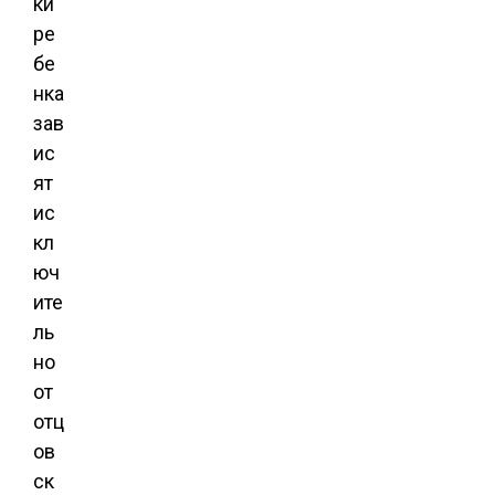
ки
ре
бе
нка
зав
ис
ят
ис
кл
юч
ите
ль
но
от
отц
ов
ск