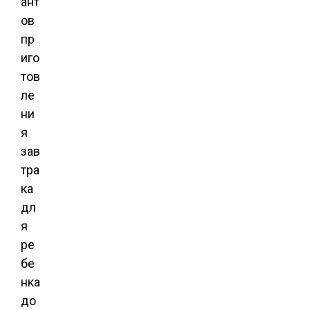
ант
ов
пр
иго
тов
ле
ни
я
зав
тра
ка
дл
я
ре
бе
нка
до