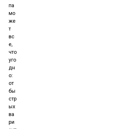
па
мо
же
т
вс
е,
что
уго
дн
о:
от
бы
стр
ых
ва
ри