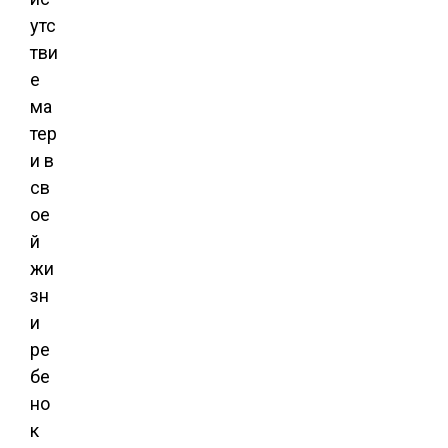
утс
тви
е
ма
тер
и в
св
ое
й
жи
зн
и
ре
бе
но
к