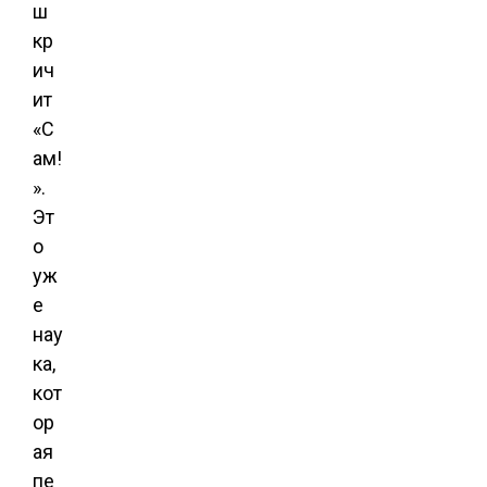
ш
кр
ич
ит
«С
ам!
».
Эт
о
уж
е
нау
ка,
кот
ор
ая
пе