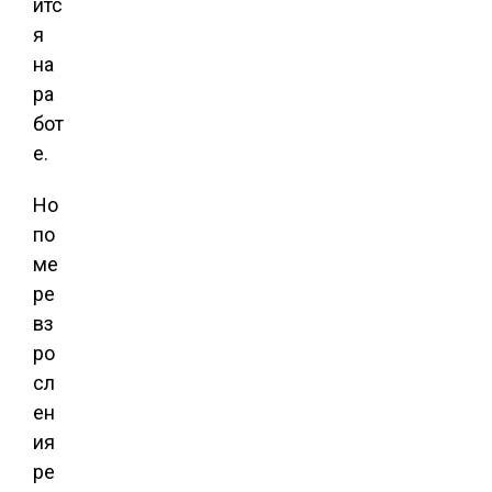
итс
я
на
ра
бот
е.
Но
по
ме
ре
вз
ро
сл
ен
ия
ре