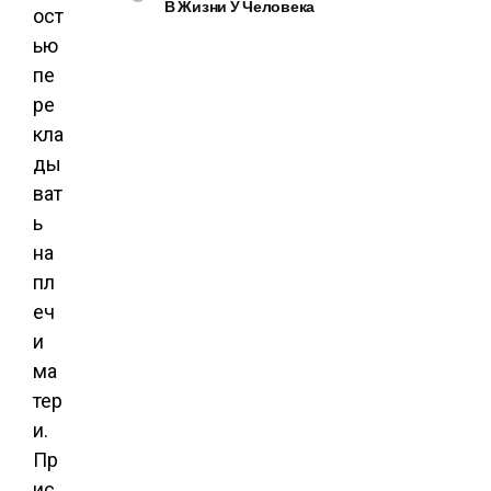
В Жизни У Человека
ост
ью
пе
ре
кла
ды
ват
ь
на
пл
еч
и
ма
тер
и.
Пр
ис