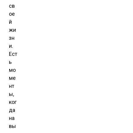
св
ое
й
жи
зн
и.
Ест
ь
мо
ме
нт
ы,
ког
да
на
вы