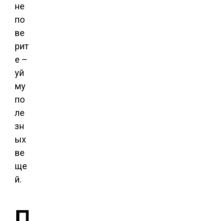
не
по
ве
рит
е –
уй
му
по
ле
зн
ых
ве
ще
й.
П