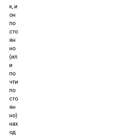
к, и
он
по
сто
ян
но
(ил
и
по
чти
по
сто
ян
но)
нах
од