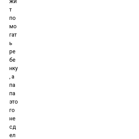
жи
т
по
мо
гат
ь
ре
бе
нку
, а
па
па
это
го
не
сд
ел