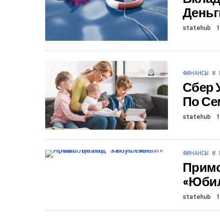
Деньг
statehub
ФИНАНСЫ И 
Сбер 
По Се
statehub
ФИНАНСЫ И 
Примс
«Юби
statehub