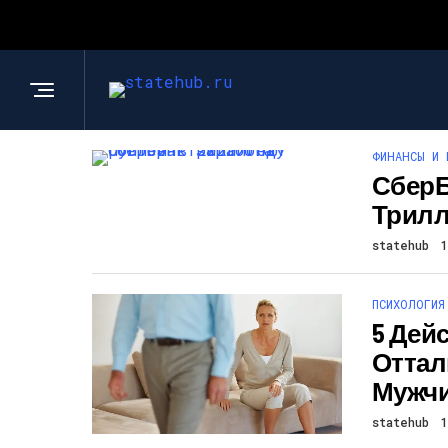
ФИНАНСЫ И 
СберБ
Трилл
statehub
ПСИХОЛОГИЯ
5 Дей
Оттал
Мужч
statehub