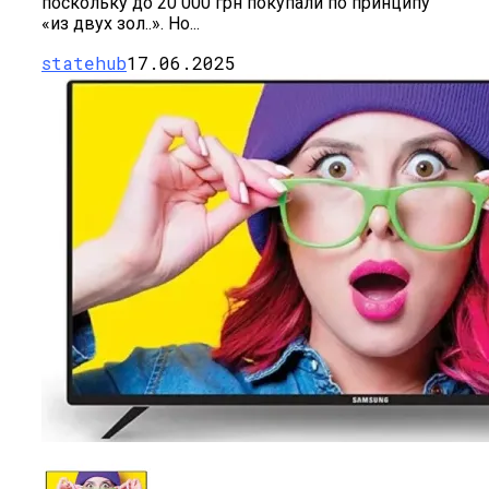
поскольку до 20 000 грн покупали по принципу
«из двух зол..». Но...
statehub
17.06.2025