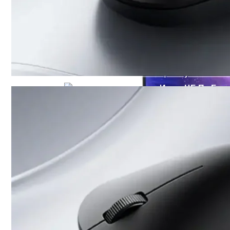
Знания Основных Признаков Гипноза П
Лучшие Дешевые Телефоны 2023 Г
Сбер Выпустил Дебетовые Карты С Зай
Почему Для Одних Женщин Мужчина Готов
Банкиры Дополнили Идею ЦБ По Борьб
ТОП-5 Игровых Ноутбуков MSI 2023 Год