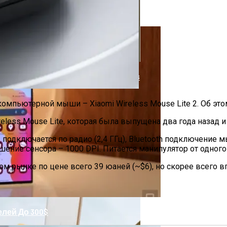
 Года: Мощные И Портативные
говаривать Клиентов От Кредитов
 компьютерной
мыши
– Xiaomi Wireless Mouse Lite 2. Об э
До 300$
reless Mouse Lite
, которая была выпущена два года назад и
 2 подключается по радио (2,4 ГГц), Bluetooth подключени
ние сенсора – 1000 DPI. Питается манипулятор от одного
ком рынке по цене всего 39 юаней (~$6), но скорее всего 
лей До 300$