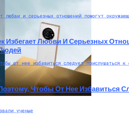
век Избегает Любви И Серьезных От
 Людей
Поэтому, Чтобы От Нее Избавиться С