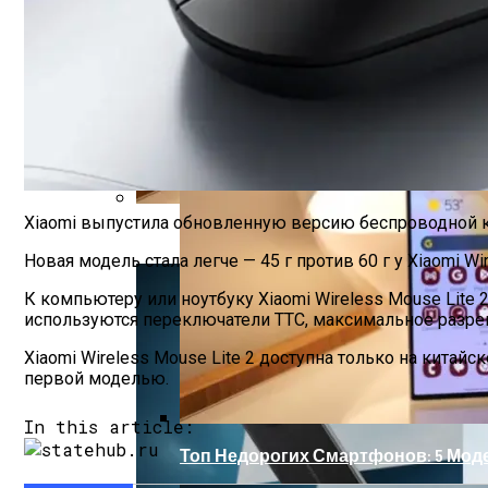
ТОП-5 Игровых Ноутбуков MSI 2023
В Тинькофф Банке Сотрудников Учат От
Xiaomi выпустила обновленную версию беспроводной
Топ Недорогих Смартфонов: 5 Моделей 
Новая модель стала легче — 45 г против 60 г у
Xiaomi Wi
К компьютеру или ноутбуку Xiaomi Wireless Mouse Lite
используются переключатели TTC, максимальное разреше
Xiaomi Wireless Mouse Lite 2 доступна только на китайс
первой моделью.
In this article:
Топ Недорогих Смартфонов: 5 Моде