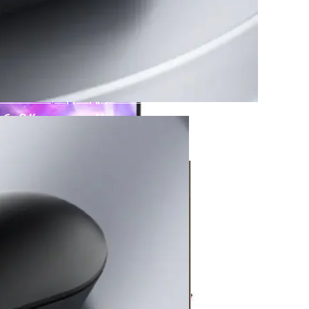
омогут Спастись От Мошенников И Избежать Ошибок В 
ода: Обзор Лучших Бюджетных Смартфонов
цем, Винни-Пухом И Попугаем Кешей
 На Все, А Для Других Нет: Типы Девушек, Которые Гу
е С Кредитным Мошенничеством
а: Мощные И Портативные