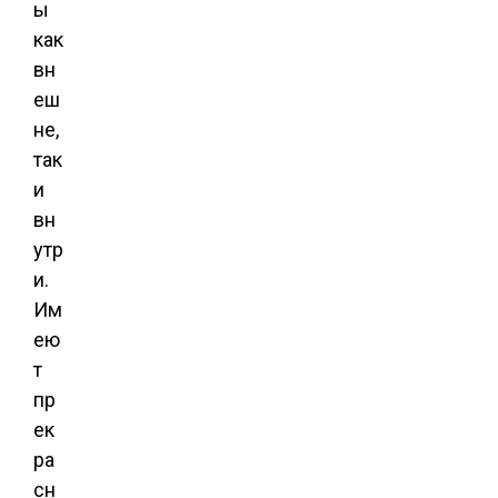
ы
как
вн
еш
не,
так
и
вн
утр
и.
Им
ею
т
пр
ек
ра
сн