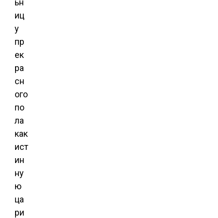
ьн
иц
у
пр
ек
ра
сн
ого
по
ла
как
ист
ин
ну
ю
ца
ри