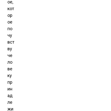
ое,
кот
ор
ое
по
чу
вст
ву
че
ло
ве
ку
пр
ин
ад
ле
жи