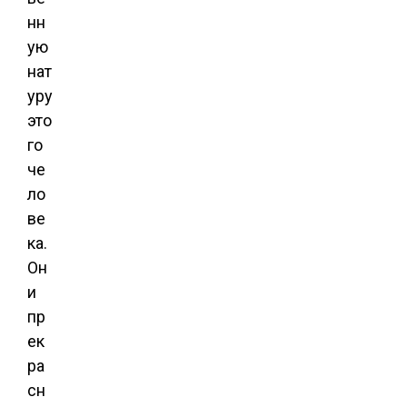
нн
ую
нат
уру
это
го
че
ло
ве
ка.
Он
и
пр
ек
ра
сн