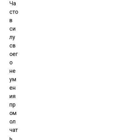
Ча
сто
в
си
лу
св
оег
о
не
ум
ен
ия
пр
ом
ол
чат
ь