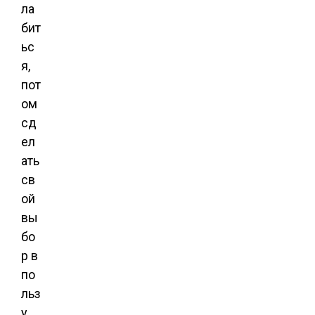
ла
бит
ьс
я,
пот
ом
сд
ел
ать
св
ой
вы
бо
р в
по
льз
у