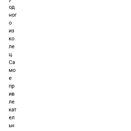
од
ног
о
из
ко
ле
ц.
Са
мо
е
пр
ив
ле
кат
ел
ьн