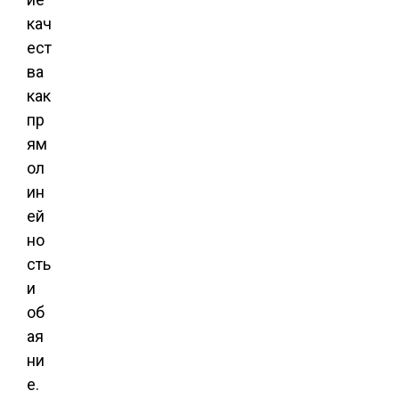
кач
ест
ва
как
пр
ям
ол
ин
ей
но
сть
и
об
ая
ни
е.