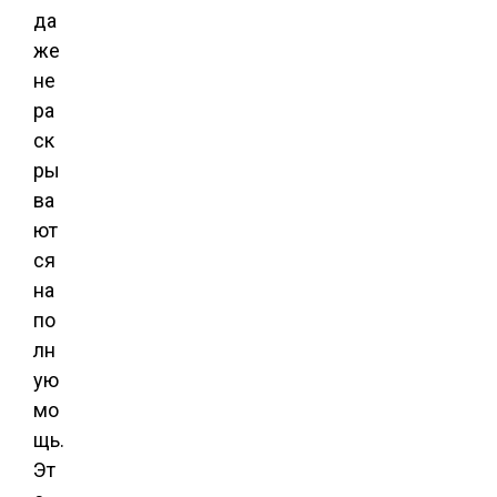
да
же
не
ра
ск
ры
ва
ют
ся
на
по
лн
ую
мо
щь.
Эт