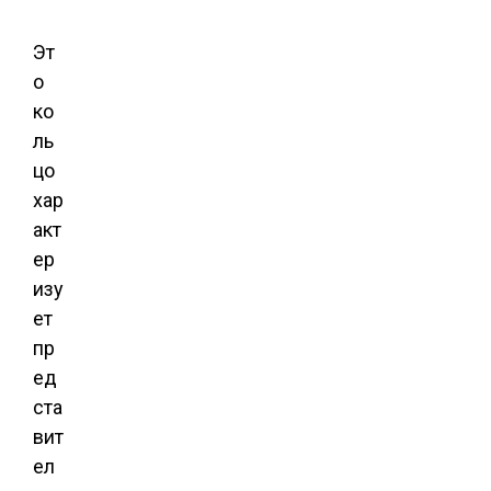
Эт
о
ко
ль
цо
хар
акт
ер
изу
ет
пр
ед
ста
вит
ел