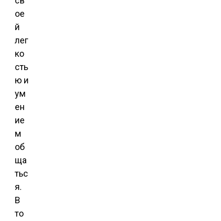
св
ое
й
лег
ко
сть
ю и
ум
ен
ие
м
об
ща
тьс
я.
В
то