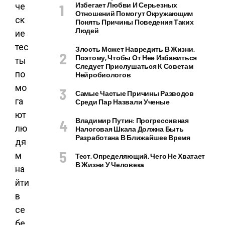
Избегает Любви И Серьезных
че
Отношений Помогут Окружающим
ск
Понять Причины Поведения Таких
Людей
ие
тес
Злость Может Навредить В Жизни,
Поэтому, Чтобы От Нее Избавиться
ты
Следует Прислушаться К Советам
по
Нейробиологов
мо
Самые Частые Причины Разводов
га
Среди Пар Назвали Ученые
ют
Владимир Путин: Прогрессивная
лю
Налоговая Шкала Должна Быть
Разработана В Ближайшее Время
дя
м
Тест, Определяющий, Чего Не Хватает
В Жизни У Человека
на
йти
в
се
бе