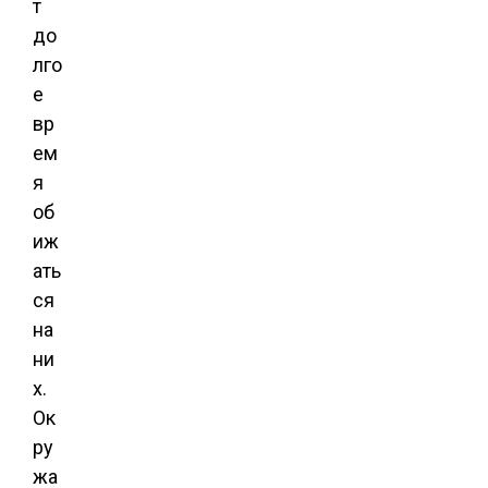
т
до
лго
е
вр
ем
я
об
иж
ать
ся
на
ни
х.
Ок
ру
жа