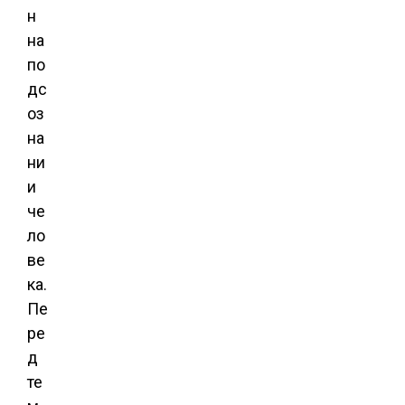
н
на
по
дс
оз
на
ни
и
че
ло
ве
ка.
Пе
ре
д
те