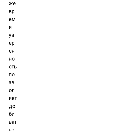
же
вр
ем
я
ув
ер
ен
но
сть
по
зв
ол
яет
до
би
ват
ьс