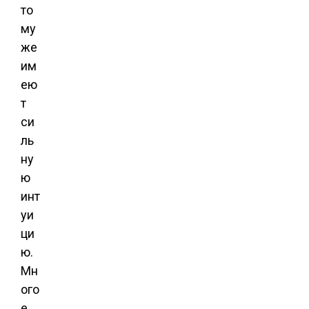
то
му
же
им
ею
т
си
ль
ну
ю
инт
уи
ци
ю.
Мн
ого
е