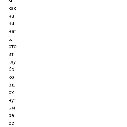
м
как
на
чи
нат
ь,
сто
ит
глу
бо
ко
вд
ох
нут
ь и
ра
сс