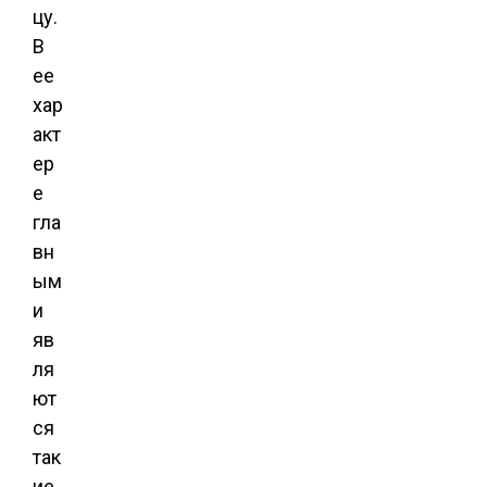
цу.
В
ее
хар
акт
ер
е
гла
вн
ым
и
яв
ля
ют
ся
так
ие