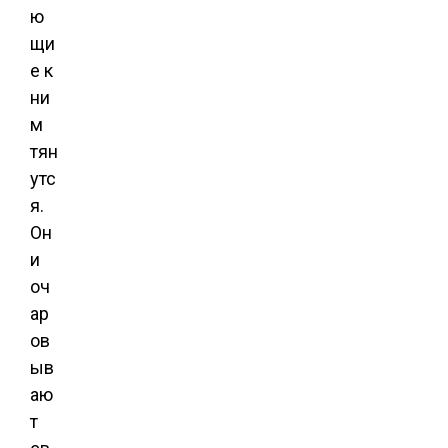
ю
щи
е к
ни
м
тян
утс
я.
Он
и
оч
ар
ов
ыв
аю
т