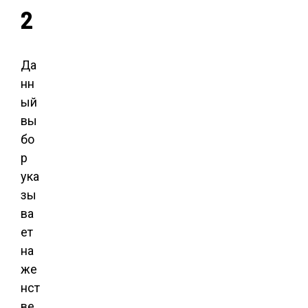
2
Да
нн
ый
вы
бо
р
ука
зы
ва
ет
на
же
нст
ве