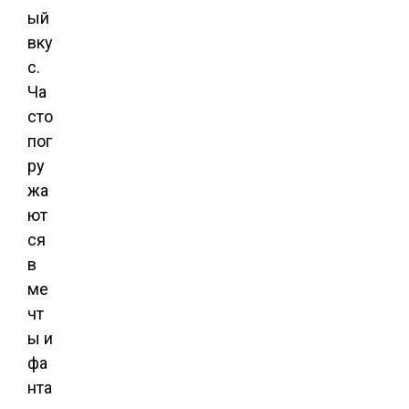
ый
вку
с.
Ча
сто
пог
ру
жа
ют
ся
в
ме
чт
ы и
фа
нта