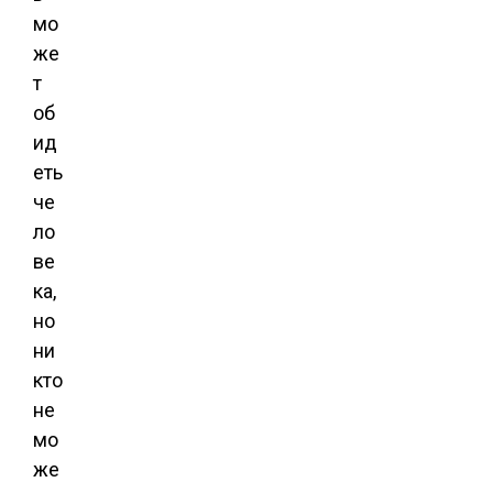
мо
же
т
об
ид
еть
че
ло
ве
ка,
но
ни
кто
не
мо
же