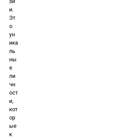
зи
и.
Эт
о
ун
ика
ль
ны
е
ли
чн
ост
и,
кот
ор
ые
к