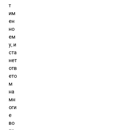
т
им
ен
но
ем
у, и
ста
нет
отв
ето
м
на
мн
оги
е
во