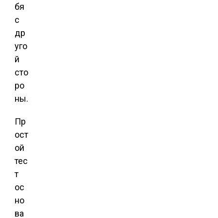
бя
с
др
уго
й
сто
ро
ны.
Пр
ост
ой
тес
т
ос
но
ва