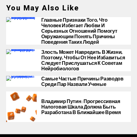
You May Also Like
Главные Признаки Того, Что
Человек Избегает Любви И
Серьезных Отношений Помогут
Окружающим Понять Причины
Поведения Таких Людей
Злость Может Навредить В Жизни,
Поэтому, Чтобы От Нее Избавиться
Следует Прислушаться К Советам
Нейробиологов
Самые Частые Причины Разводов
Среди Пар Назвали Ученые
Владимир Путин: Прогрессивная
Налоговая Шкала Должна Быть
Разработана В Ближайшее Время