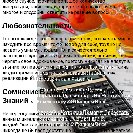
любом случае, прочитав большое количество
литературы, такие люди определенно знают очень
многое и способны ответить на разные вопросы.
Итоги Ипотечного Рынка В
Любознательность
Топ 10 Смартфонов До 300$ Самые
Свердловской Области. 2023 Год
Интересные Модели
Тех, кто жаждет постоянно развиваться, познавать мир и
находить все время что-то новое для себя, трудно не
назвать умными людьми. Они самостоятельно
насыщают свою жизнь яркими красками, понимая, где
черпать свое вдохновение, поэтому никогда не впадут в
Аджика, Лечо, Кетчуп: Три Базовых
уныние по поводу сомнений в правильности пути. Такие
люди стремятся получать знания и находят пути их
Томатных Заготовки На Зиму —
реализации на практике в дальнейшем.
Проверенные Рецепты
Лучшие Дешевые Телефоны 2023 Года:
Сомнение В Достаточности Своих
Обзор Лучших Бюджетных
Смартфонов
Знаний
Способы, Которые Помогут Перестать
Не переоценивать свои способности и не хвастаться
Реагировать На Негативные
личным интеллектом – это ежедневное правило умных
Комментарии О Лишнем Весе
людей. Они как никто другой понимают, что знаний
никогда не бывает достаточно и нельзя останавливаться