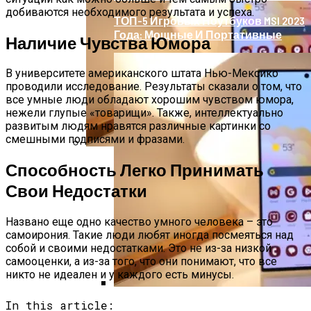
добиваются необходимого результата и успеха.
ТОП-5 Игровых Ноутбуков MSI 2023
Года: Мощные И Портативные
Наличие Чувства Юмора
В университете американского штата Нью-Мексико
проводили исследование. Результаты сказали о том, что
все умные люди обладают хорошим чувством юмора,
нежели глупые «товарищи». Также, интеллектуально
развитым людям нравятся различные картинки со
смешными подписями и фразами.
Топ Недорогих Смартфонов: 5 Моделей
Способность Легко Принимать
До 300$
Свои Недостатки
Названо еще одно качество умного человека – это
самоирония. Такие люди любят иногда посмеяться над
собой и своими недостатками. Это не из-за низкой
самооценки, а из-за того, что они понимают, что все
никто не идеален и у каждого есть минусы.
In this article:
Топ Недорогих Смартфонов: 5