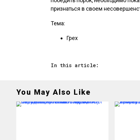
победить порок, необходимо пок
признаться в своем несовершенст
Тема:
Грех
In this article:
You May Also Like