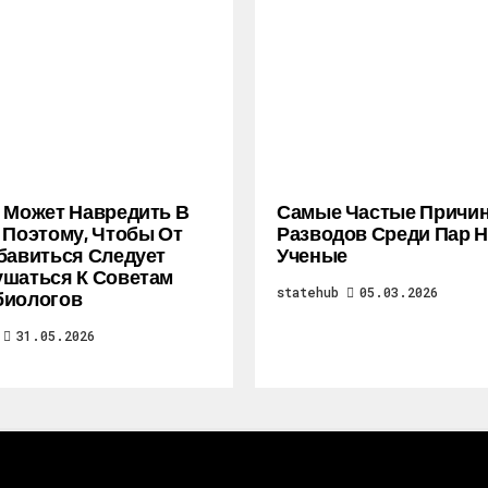
 Может Навредить В
Самые Частые Причи
 Поэтому, Чтобы От
Разводов Среди Пар 
бавиться Следует
Ученые
шаться К Советам
statehub
05.03.2026
биологов
31.05.2026