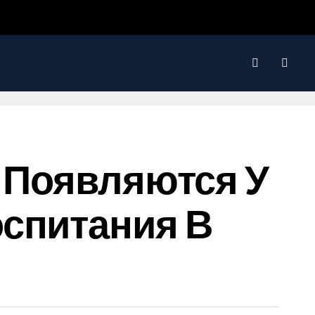
о Появляются У
оспитания В