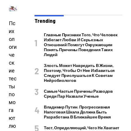
Trending
Пс
их
Главные Признаки Того, Что Человек
ол
Избегает Любви И Серьезных
Отношений Помогут Окружающим
оги
Понять Причины Поведения Таких
че
Людей
ск
Злость Может Навредить В Жизни,
ие
Поэтому, Чтобы От Нее Избавиться
Следует Прислушаться К Советам
тес
Нейробиологов
ты
Самые Частые Причины Разводов
по
Среди Пар Назвали Ученые
мо
Владимир Путин: Прогрессивная
га
Налоговая Шкала Должна Быть
Разработана В Ближайшее Время
ют
лю
Тест, Определяющий, Чего Не Хватает