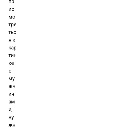
пр
ис
мо
тре
тьс
я к
кар
тин
ке
с
му
жч
ин
ам
и,
ну
жн