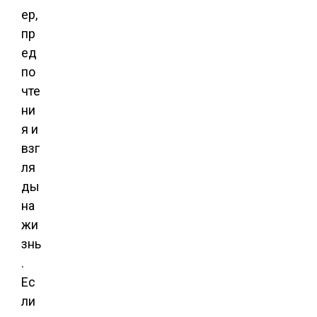
ер,
пр
ед
по
чте
ни
я и
взг
ля
ды
на
жи
знь
.
Ес
ли