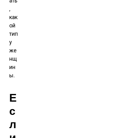
ать
,
как
ой
тип
у
же
нщ
ин
ы.
Е
с
л
и