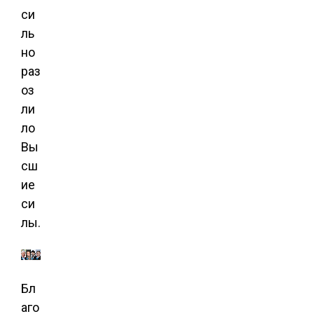
си
ль
но
раз
оз
ли
ло
Вы
сш
ие
си
лы.
Бл
аго