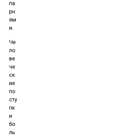
па
рн
ям
и.
Че
ло
ве
че
ск
ие
по
сту
пк
и
бо
ль