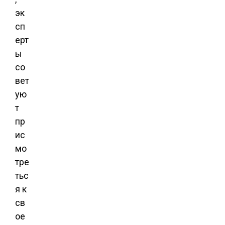
эк
сп
ерт
ы
со
вет
ую
т
пр
ис
мо
тре
тьс
я к
св
ое