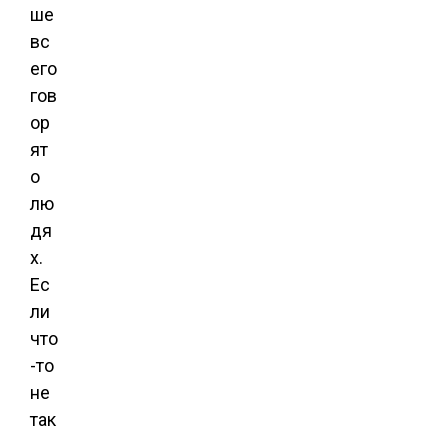
ше
вс
его
гов
ор
ят
о
лю
дя
х.
Ес
ли
что
-то
не
так
,