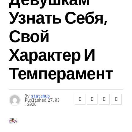
Узнать Себя,
Свой
Характер И
Темперамент
By
statehub
Published
27.03
.2026