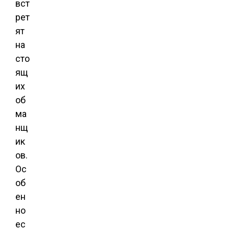
вст
рет
ят
на
сто
ящ
их
об
ма
нщ
ик
ов.
Ос
об
ен
но
ес