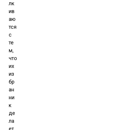
лк
ив
аю
тся
с
те
м,
что
их
из
бр
ан
ни
к
де
ла
ет