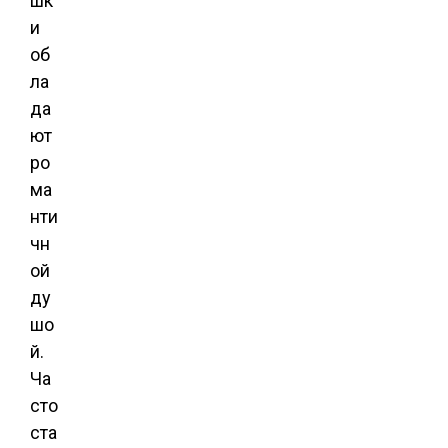
шк
и
об
ла
да
ют
ро
ма
нти
чн
ой
ду
шо
й.
Ча
сто
ста