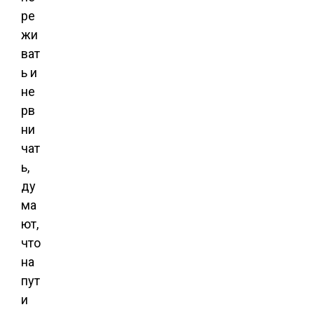
ре
жи
ват
ь и
не
рв
ни
чат
ь,
ду
ма
ют,
что
на
пут
и