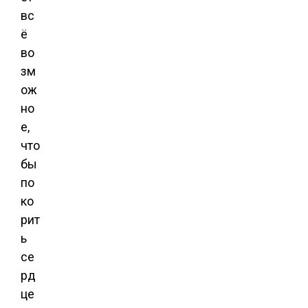
вс
ё
во
зм
ож
но
е,
что
бы
по
ко
рит
ь
се
рд
це