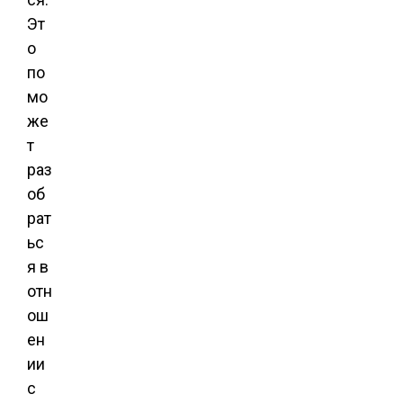
Эт
о
по
мо
же
т
раз
об
рат
ьс
я в
отн
ош
ен
ии
с