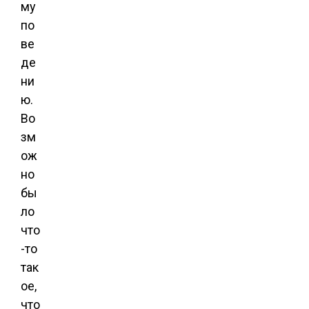
му
по
ве
де
ни
ю.
Во
зм
ож
но
бы
ло
что
-то
так
ое,
что