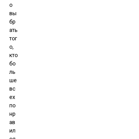
о
вы
бр
ать
тог
о,
кто
бо
ль
ше
вс
ех
по
нр
ав
ил
ся.