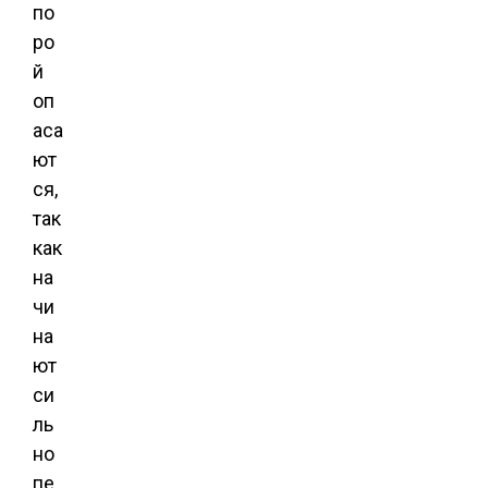
по
ро
й
оп
аса
ют
ся,
так
как
на
чи
на
ют
си
ль
но
пе