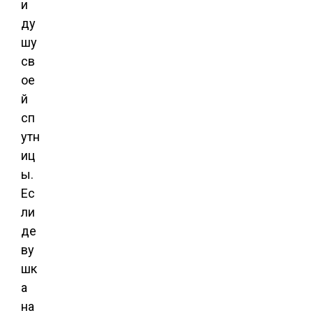
и
ду
шу
св
ое
й
сп
утн
иц
ы.
Ес
ли
де
ву
шк
а
на