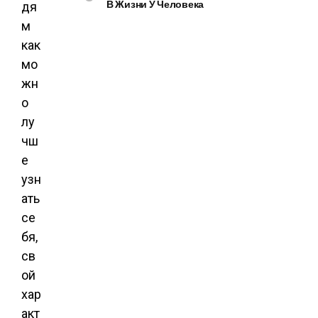
В Жизни У Человека
дя
м
как
мо
жн
о
лу
чш
е
узн
ать
се
бя,
св
ой
хар
акт