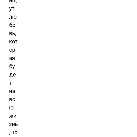
ищ
ут
лю
бо
вь,
кот
ор
ая
бу
де
т
на
вс
ю
жи
знь
, но