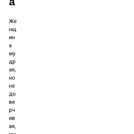
а
Же
нщ
ин
а
му
др
ая,
но
не
до
ве
рч
ив
ая,