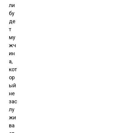
ли
бу
де
т
му
жч
ин
а,
кот
ор
ый
не
зас
лу
жи
ва