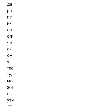
да
ря
пс
их
ол
оги
че
ск
ом
у
тес
ту,
мо
жн
о
узн