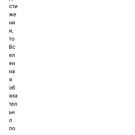
сти
же
ни
и,
то
Вс
ел
ен
на
я
об
яза
тел
ьн
о
по