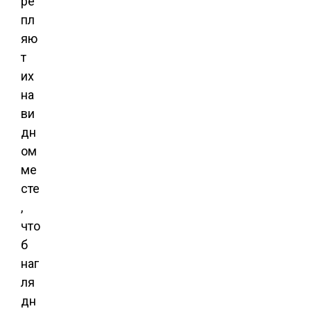
ре
пл
яю
т
их
на
ви
дн
ом
ме
сте
,
что
б
наг
ля
дн