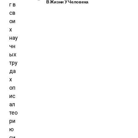
В Жизни У Человека
г в
св
ои
х
нау
чн
ых
тру
да
х
оп
ис
ал
тео
ри
ю
си