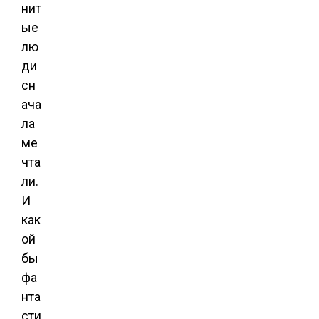
нит
ые
лю
ди
сн
ача
ла
ме
чта
ли.
И
как
ой
бы
фа
нта
сти