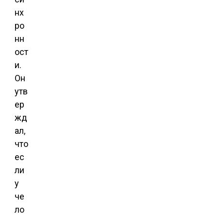
нх
ро
нн
ост
и.
Он
утв
ер
жд
ал,
что
ес
ли
у
че
ло