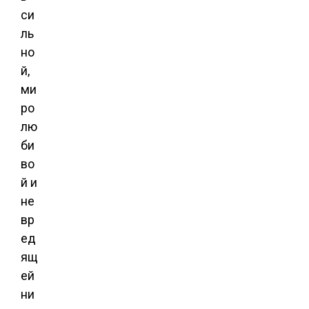
си
ль
но
й,
ми
ро
лю
би
во
й и
не
вр
ед
ящ
ей
ни