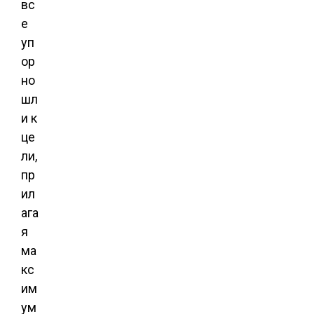
вс
е
уп
ор
но
шл
и к
це
ли,
пр
ил
ага
я
ма
кс
им
ум