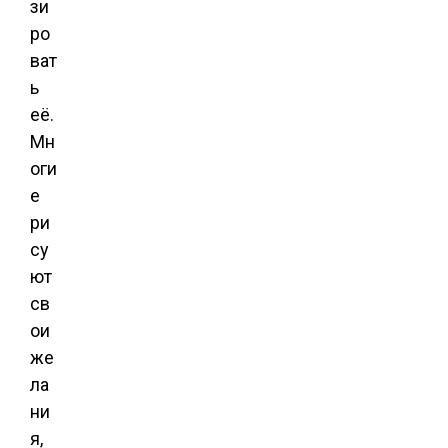
зи
ро
ват
ь
её.
Мн
оги
е
ри
су
ют
св
ои
же
ла
ни
я,