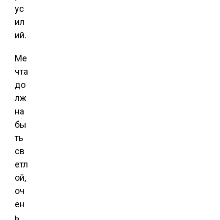
ус
ил
ий.
Ме
чта
до
лж
на
бы
ть
св
етл
ой,
оч
ен
ь