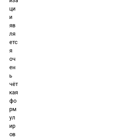
иза
ци
и
яв
ля
етс
я
оч
ен
ь
чёт
кая
фо
рм
ул
ир
ов