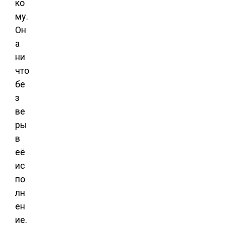
ко
му.
Он
а
ни
что
бе
з
ве
ры
в
её
ис
по
лн
ен
ие.