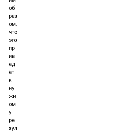
об
раз
ом,
что
это
пр
ив
ед
ёт
к
ну
жн
ом
у
ре
зул