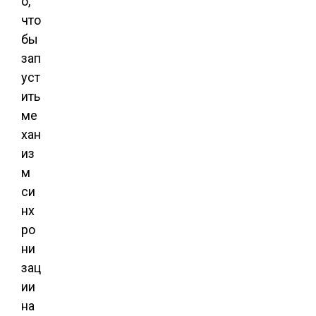
о,
что
бы
зап
уст
ить
ме
хан
из
м
си
нх
ро
ни
зац
ии
на