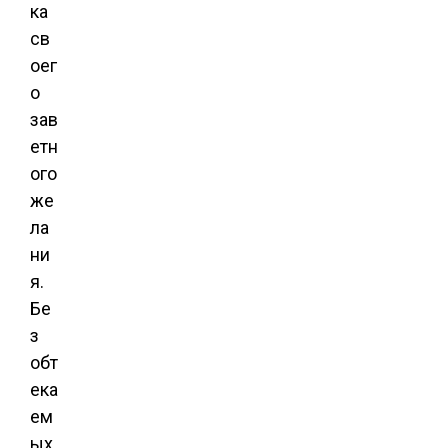
ка
св
оег
о
зав
етн
ого
же
ла
ни
я.
Бе
з
обт
ека
ем
ых