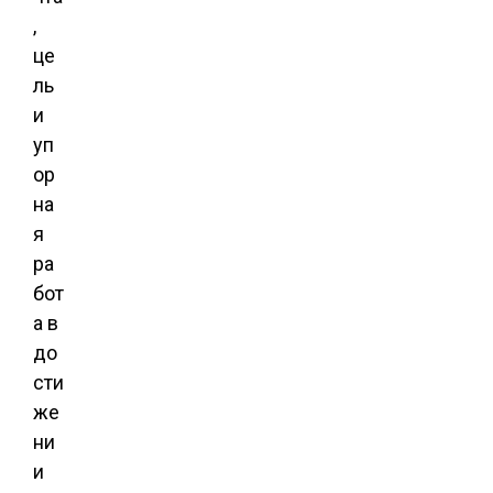
,
це
ль
и
уп
ор
на
я
ра
бот
а в
до
сти
же
ни
и