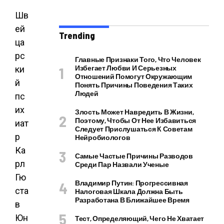
Шв
ей
Trending
ца
рс
Главные Признаки Того, Что Человек
Избегает Любви И Серьезных
ки
Отношений Помогут Окружающим
й
Понять Причины Поведения Таких
Людей
пс
их
Злость Может Навредить В Жизни,
Поэтому, Чтобы От Нее Избавиться
иат
Следует Прислушаться К Советам
р
Нейробиологов
Ка
Самые Частые Причины Разводов
рл
Среди Пар Назвали Ученые
Гю
Владимир Путин: Прогрессивная
ста
Налоговая Шкала Должна Быть
Разработана В Ближайшее Время
в
Юн
Тест, Определяющий, Чего Не Хватает