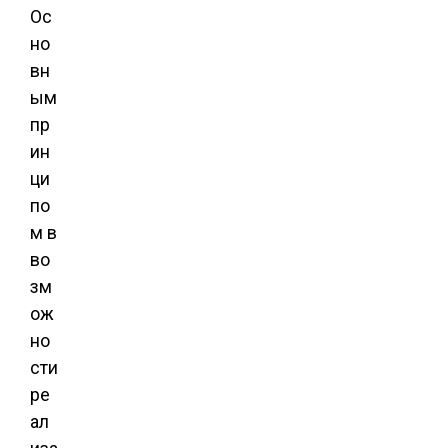
Ос
но
вн
ым
пр
ин
ци
по
м в
во
зм
ож
но
сти
ре
ал