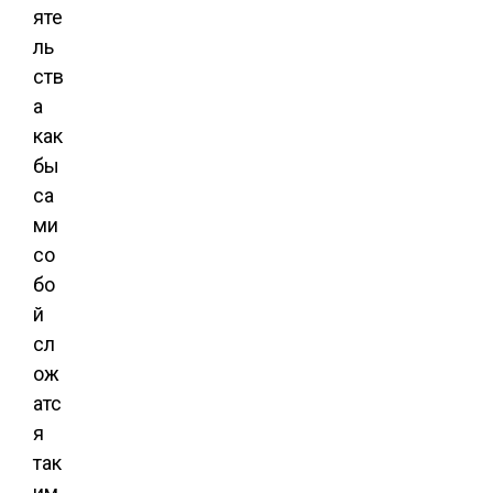
яте
ль
ств
а
как
бы
са
ми
со
бо
й
сл
ож
атс
я
так
им