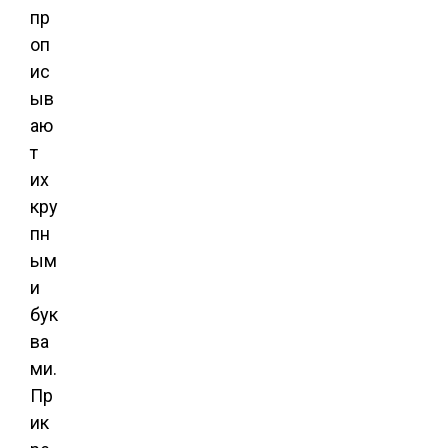
пр
оп
ис
ыв
аю
т
их
кру
пн
ым
и
бук
ва
ми.
Пр
ик