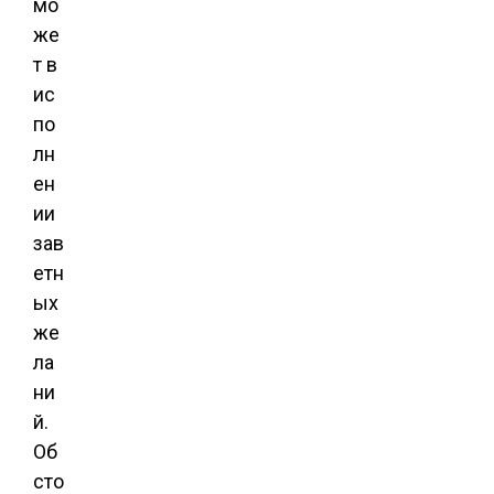
мо
же
т в
ис
по
лн
ен
ии
зав
етн
ых
же
ла
ни
й.
Об
сто