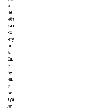
и
не
чёт
ких
ко
нту
ро
в.
Ещ
ё
лу
чш
е
ви
зуа
ли