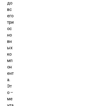
до
вс
его
три
ос
но
вн
ых
ко
мп
он
ент
а.
Эт
о –
ме
чта