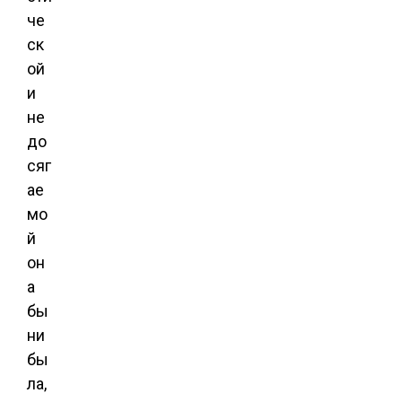
че
ск
ой
и
не
до
сяг
ае
мо
й
он
а
бы
ни
бы
ла,