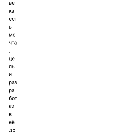
ве
ка
ест
ь
ме
чта
,
це
ль
и
раз
ра
бот
ки
в
её
до