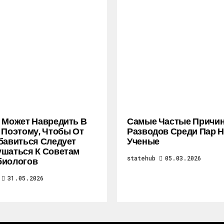
 Может Навредить В
Самые Частые Причи
 Поэтому, Чтобы От
Разводов Среди Пар 
бавиться Следует
Ученые
шаться К Советам
statehub
05.03.2026
биологов
31.05.2026