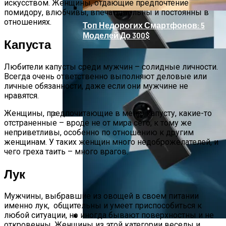
искусством.
Женщины, отдающие предпочтение
помидору, влюбчивы, впечатлительны и постоянны в
отношениях.
Топ Недорогих Смартфонов: 5
Моделей До 300$
Капуста
Любители капусты среди мужчин – солидные личности.
Всегда очень ответственно выполняют деловые или
личные обязанности, даже если они мужчине не
нравятся.
Женщины, предпочитающие в меню капусту, какие-то
отстраненные – вроде не от мира сего, к тому же
Лучшие Android Смартфоны 2023
неприветливы, особенно по отношению к другим
женщинам. У таких женщин много недоброжелателей, и
чего греха таить – много врагов.
Лук
Мужчины, выбравшие из овощей в своем питании
именно лук, общительны и умеет приспособиться к
любой ситуации, но иногда бывают поверхностны и не
откровенны.
Женщины из этой категории веселы и