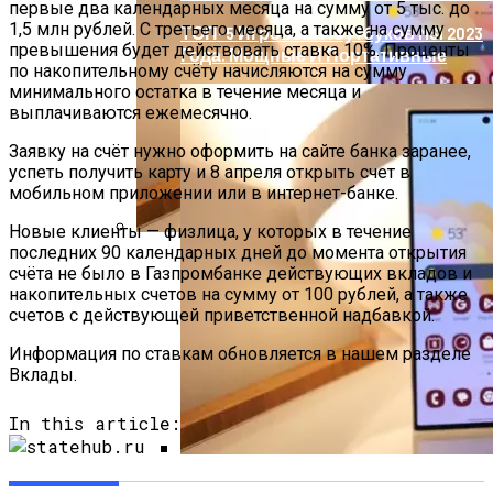
первые два календарных месяца на сумму от 5 тыс. до
1,5 млн рублей. С третьего месяца, а также на сумму
ТОП-5 Игровых Ноутбуков MSI 2023
превышения будет действовать ставка 10%. Проценты
Года: Мощные И Портативные
по накопительному счёту начисляются на сумму
минимального остатка в течение месяца и
выплачиваются ежемесячно.
Заявку на счёт нужно оформить на сайте банка заранее,
успеть получить карту и 8 апреля открыть счет в
мобильном приложении или в интернет-банке.
Новые клиенты — физлица, у которых в течение
последних 90 календарных дней до момента открытия
Топ Недорогих Смартфонов: 5 Моделей
счёта не было в Газпромбанке действующих вкладов и
До 300$
накопительных счетов на сумму от 100 рублей, а также
счетов с действующей приветственной надбавкой.
Информация по ставкам обновляется в нашем разделе
Вклады.
In this article:
Топ Недорогих Смартфонов: 5