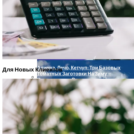
«Точка» Рассказала, Как На Её Клиентах
Топ 10 Смартфонов До 300$ Самые
Скажется Отзыв Лицензии Киви Банка
Интересные Модели
Черновик
Черновик
Аджика, Лечо, Кетчуп: Три Базовых
Для Новых Клиентов
Томатных Заготовки На Зиму —
Проверенные Рецепты
Лучшие Дешевые Телефоны 2023 Года:
Обзор Лучших Бюджетных
Смартфонов
Способы, Которые Помогут Перестать
Реагировать На Негативные
Комментарии О Лишнем Весе