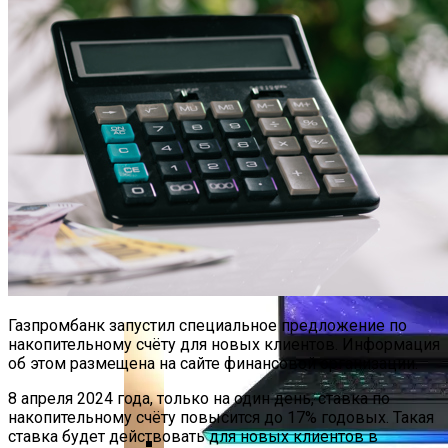
Лучшие Дешевые Телефоны 2023
Года: Обзор Лучших Бюджетных
Смартфонов
Росбанк С 22 Февраля Меняет Ставки
По Вкладам
ТОП-5 Игровых Ноутбуков MSI 2023
Года: Мощные И Портативные
Газпромбанк запустил специальное предложение по
накопительному счёту для новых клиентов. Информация
об этом размещена на сайте финансовой организации.
8 апреля 2024 года, только на один день, ставка по
накопительному счёту повысится до 17% годовых. Такая
ставка будет действовать для новых клиентов в