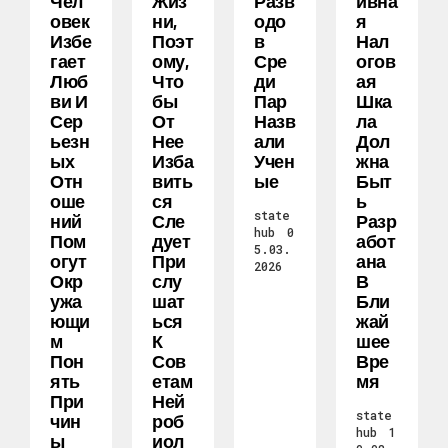
Чел
Жиз
Разв
Ивна
Овек
Ни,
Одо
Я
Избе
Поэт
В
Нал
Гает
Ому,
Сре
Огов
Люб
Что
Ди
Ая
Ви И
Бы
Пар
Шка
Сер
От
Назв
Ла
Ьезн
Нее
Али
Дол
Ых
Изба
Учен
Жна
Отн
Вить
Ые
Быт
Оше
Ся
Ь
state
Ний
Сле
Разр
hub
0
Пом
Дует
Абот
5.03.
Огут
При
Ана
2026
Окр
Слу
В
Ужа
Шат
Бли
Ющи
Ься
Жай
М
К
Шее
Пон
Сов
Вре
Ять
Етам
Мя
При
Ней
state
Чин
Роб
hub
1
Ы
Иол