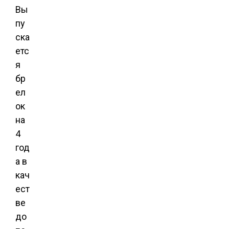
Вы
пу
ска
етс
я
бр
ел
ок
на
4
год
а в
кач
ест
ве
до