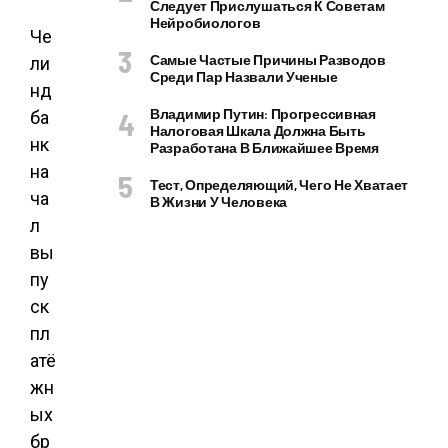
Следует Прислушаться К Советам
Нейробиологов
Че
Самые Частые Причины Разводов
ли
Среди Пар Назвали Ученые
нд
Владимир Путин: Прогрессивная
ба
Налоговая Шкала Должна Быть
нк
Разработана В Ближайшее Время
на
Тест, Определяющий, Чего Не Хватает
ча
В Жизни У Человека
л
вы
пу
ск
пл
атё
жн
ых
бр