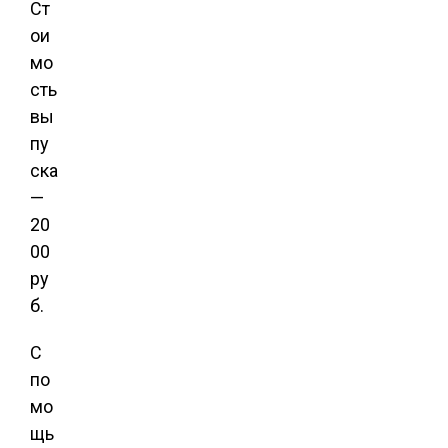
Ст
ои
мо
сть
вы
пу
ска
—
20
00
ру
б.
С
по
мо
щь