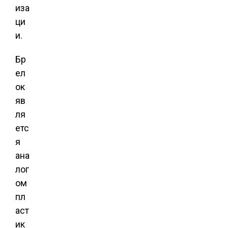
иза
ци
и.
Бр
ел
ок
яв
ля
етс
я
ана
лог
ом
пл
аст
ик