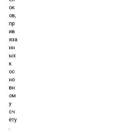
ок
ов,
пр
ив
яза
нн
ых
к
ос
но
вн
ом
у
сч
ёту
.