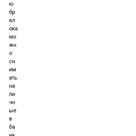
ю
бр
ел
ока
мо
жн
о
сн
им
ать
на
ли
чн
ые
в
ба
нк