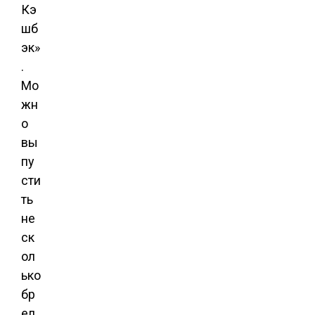
Кэ
шб
эк»
.
Мо
жн
о
вы
пу
сти
ть
не
ск
ол
ько
бр
ел