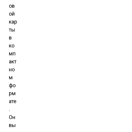
ов
ой
кар
ты
в
ко
мп
акт
но
м
фо
рм
ате
.
Он
вы