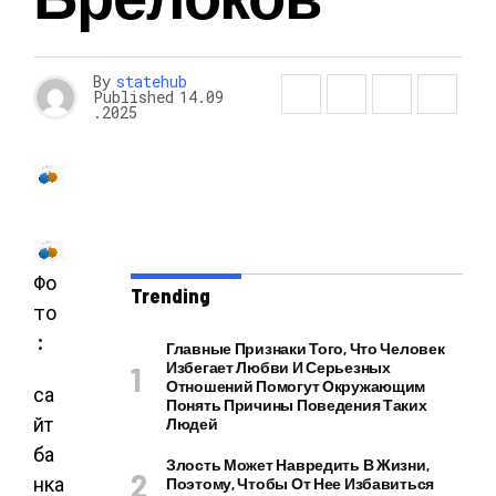
By
statehub
Published
14.09
.2025
Фо
Trending
то
:
Главные Признаки Того, Что Человек
Избегает Любви И Серьезных
Отношений Помогут Окружающим
са
Понять Причины Поведения Таких
йт
Людей
ба
Злость Может Навредить В Жизни,
нка
Поэтому, Чтобы От Нее Избавиться