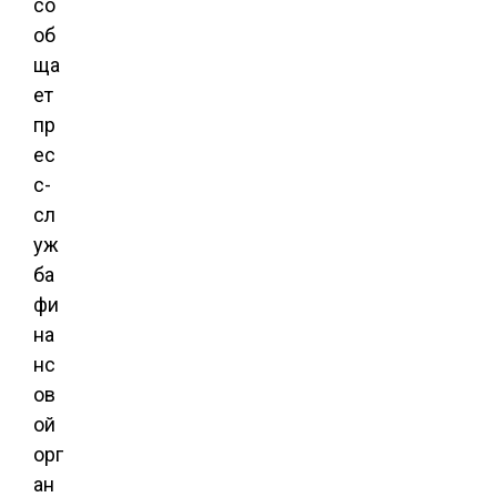
со
об
ща
ет
пр
ес
с-
сл
уж
ба
фи
на
нс
ов
ой
орг
ан