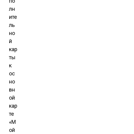
по
лн
ите
ль
но
й
кар
ты
к
ос
но
вн
ой
кар
те
«М
ой