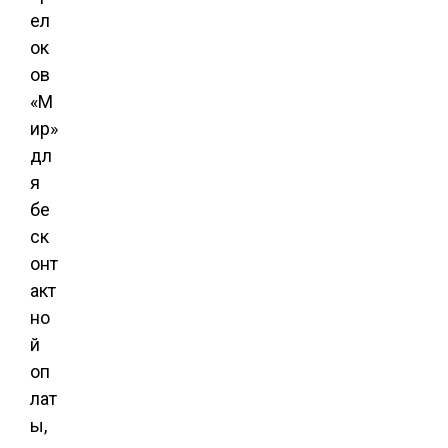
ел
ок
ов
«М
ир»
дл
я
бе
ск
онт
акт
но
й
оп
лат
ы,