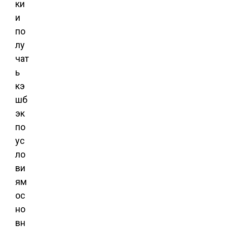
ки
и
по
лу
чат
ь
кэ
шб
эк
по
ус
ло
ви
ям
ос
но
вн