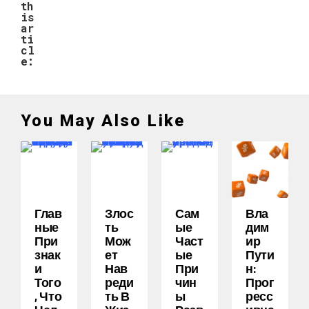
th
is
ar
ti
cl
e:
You May Also Like
Глав
Злос
Сам
Вла
Ные
Ть
Ые
Дим
При
Мож
Част
Ир
Знак
Ет
Ые
Пути
И
Нав
При
Н:
Того
Реди
Чин
Прог
, Что
Ть В
Ы
Ресс