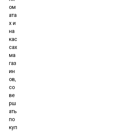
ом
ата
х и
на
кас
сах
ма
газ
ин
ов,
со
ве
рш
ать
по
куп