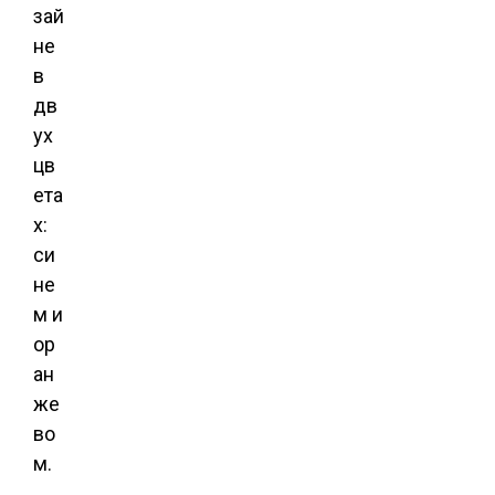
зай
не
в
дв
ух
цв
ета
х:
си
не
м и
ор
ан
же
во
м.