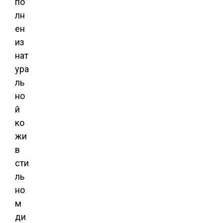
по
лн
ен
из
нат
ура
ль
но
й
ко
жи
в
сти
ль
но
м
ди