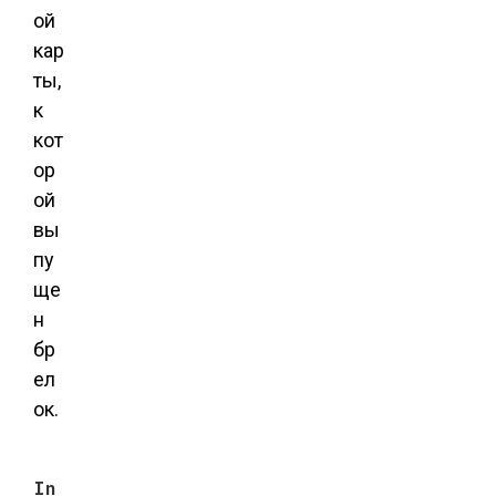
ой
кар
ты,
к
кот
ор
ой
вы
пу
ще
н
бр
ел
ок.
In