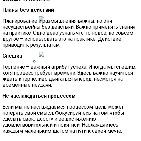
Высокого Умственного Развития
Сравнение Штатных Шин Для BMW
Моделей До 300$
Человека
Планы без действий
Планирование и размышления важны, но они
несущественны без действий. Важно применять знания
на практике. Одно дело узнать что-то новое, но совсем
Почему Дети Могут Сбежать Даже Из
другое – использовать это на практике. Действие
Благополучной Семьи
приводит к результатам.
Спешка
Терпение – важный атрибут успеха. Иногда мы спешим,
Названы Мужские Поступки, Которые
хотя процесс требует времени. Здесь важно научиться
Раздражают Женщин
ждать и терпеливо двигаться вперед, несмотря на
временные неудачи.
Не наслаждаться процессом
Если мы не наслаждаемся процессом, цель может
потерять свой смысл. Фокусируйтесь на том, чтобы
сделать свою дорогу к ее достижению
удовлетворительной и приятной. Наслаждайтесь
каждым маленьким шагом на пути к своей мечте.