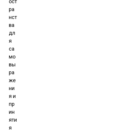
ост
ра
нст
ва
дл
я
са
мо
вы
ра
же
ни
я и
пр
ин
яти
я