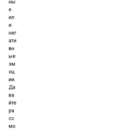
ны
е
ил
и
нег
ати
вн
ые
эм
оц
ии.
Да
ва
йте
ра
сс
мо