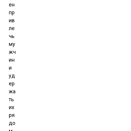
ен
пр
ив
ле
чь
му
жч
ин
и
уд
ер
жа
ть
их
ря
до
м.