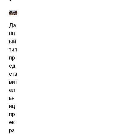
Да
нн
ый
тип
пр
ед
ста
вит
ел
ьн
иц
пр
ек
ра