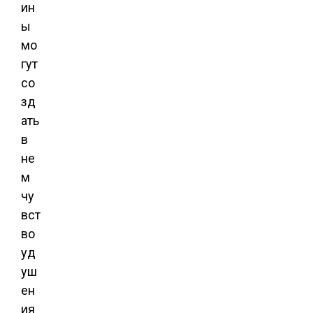
ин
ы
мо
гут
со
зд
ать
в
не
м
чу
вст
во
уд
уш
ен
ия