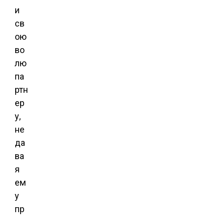
и
св
ою
во
лю
па
ртн
ер
у,
не
да
ва
я
ем
у
пр