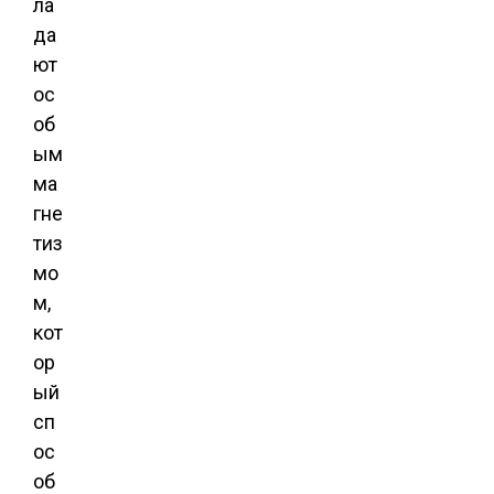
ла
да
ют
ос
об
ым
ма
гне
тиз
мо
м,
кот
ор
ый
сп
ос
об