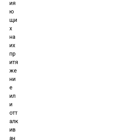
ия
ю
щи
х
на
их
пр
итя
же
ни
е
ил
и
отт
алк
ив
ан