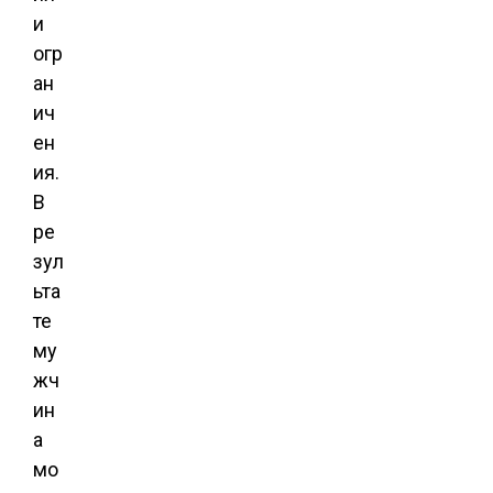
и
огр
ан
ич
ен
ия.
В
ре
зул
ьта
те
му
жч
ин
а
мо