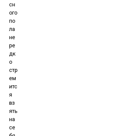
сн
ого
по
ла
не
ре
дк
о
стр
ем
итс
я
вз
ять
на
се
бя