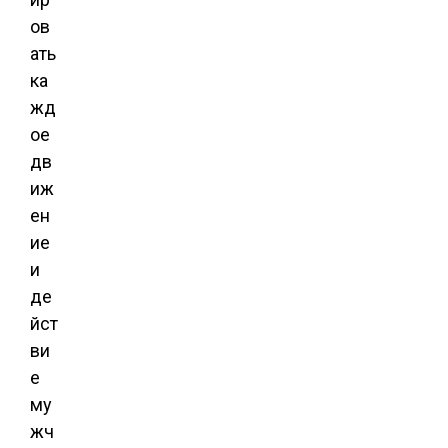
ов
ать
ка
жд
ое
дв
иж
ен
ие
и
де
йст
ви
е
му
жч