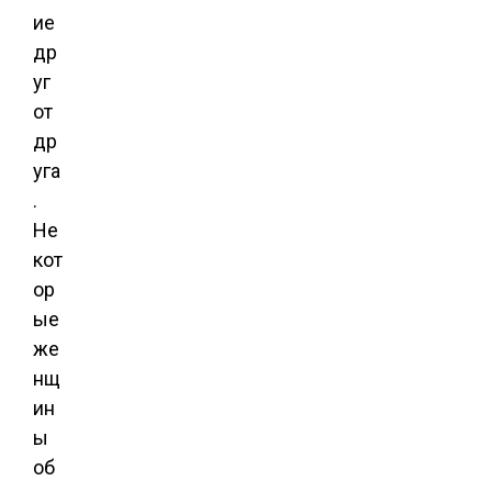
ие
др
уг
от
др
уга
.
Не
кот
ор
ые
же
нщ
ин
ы
об