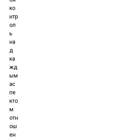
ко
нтр
ол
ь
на
д
ка
жд
ым
ас
пе
кто
м
отн
ош
ен