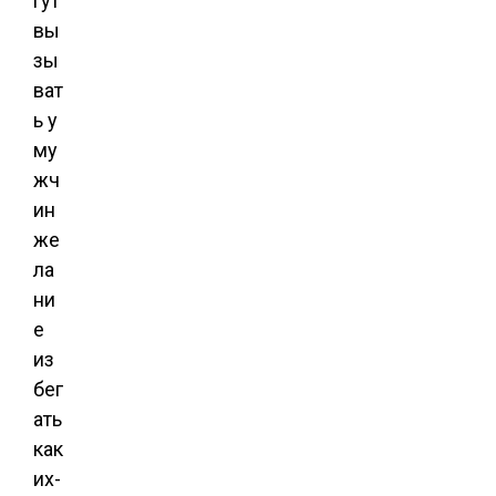
гут
вы
зы
ват
ь у
му
жч
ин
же
ла
ни
е
из
бег
ать
как
их-