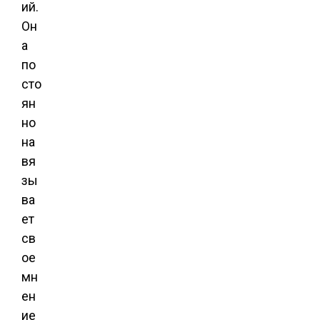
ий.
Он
а
по
сто
ян
но
на
вя
зы
ва
ет
св
ое
мн
ен
ие