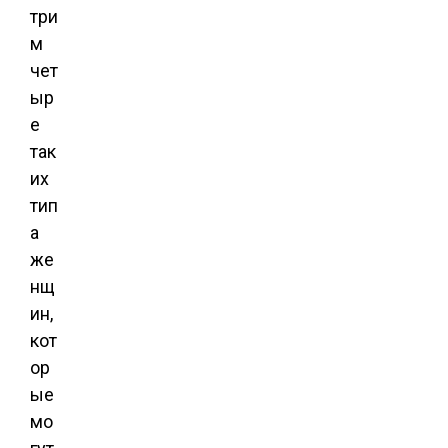
три
м
чет
ыр
е
так
их
тип
а
же
нщ
ин,
кот
ор
ые
мо