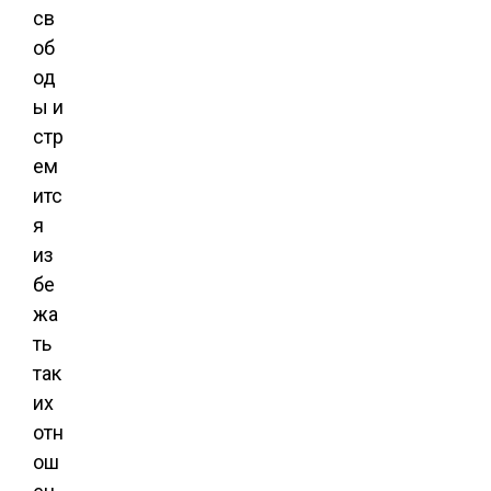
св
об
од
ы и
стр
ем
итс
я
из
бе
жа
ть
так
их
отн
ош