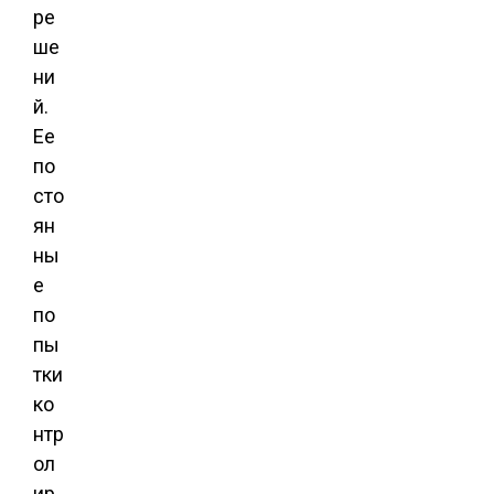
ре
ше
ни
й.
Ее
по
сто
ян
ны
е
по
пы
тки
ко
нтр
ол
ир