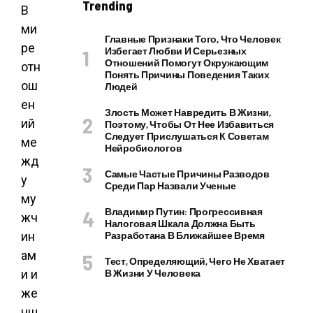
Trending
В
ми
Главные Признаки Того, Что Человек
ре
Избегает Любви И Серьезных
Отношений Помогут Окружающим
отн
Понять Причины Поведения Таких
ош
Людей
ен
Злость Может Навредить В Жизни,
ий
Поэтому, Чтобы От Нее Избавиться
Следует Прислушаться К Советам
ме
Нейробиологов
жд
Самые Частые Причины Разводов
у
Среди Пар Назвали Ученые
му
Владимир Путин: Прогрессивная
жч
Налоговая Шкала Должна Быть
ин
Разработана В Ближайшее Время
ам
Тест, Определяющий, Чего Не Хватает
и и
В Жизни У Человека
же
нщ