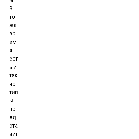
В
то
же
вр
ем
я
ест
ь и
так
ие
тип
ы
пр
ед
ста
вит