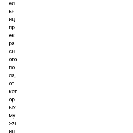
ел
ьн
иц
пр
ек
ра
сн
ого
по
ла,
от
кот
ор
ых
му
жч
ин