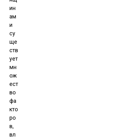
ин
ам
и
су
ще
ств
ует
мн
ож
ест
во
фа
кто
ро
в,
вл