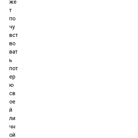
же
т
по
чу
вст
во
ват
ь
пот
ер
ю
св
ое
й
ли
чн
ой