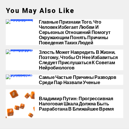
You May Also Like
Главные Признаки Того, Что
Человек Избегает Любви И
Серьезных Отношений Помогут
Окружающим Понять Причины
Поведения Таких Людей
Злость Может Навредить В Жизни,
Поэтому, Чтобы От Нее Избавиться
Следует Прислушаться К Советам
Нейробиологов
Самые Частые Причины Разводов
Среди Пар Назвали Ученые
Владимир Путин: Прогрессивная
Налоговая Шкала Должна Быть
Разработана В Ближайшее Время