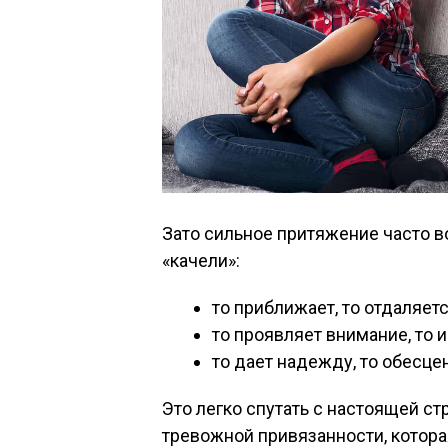
Зато сильное притяжение часто в
«качели»:
то приближает, то отдаляет
то проявляет внимание, то 
то дает надежду, то обесце
Это легко спутать с настоящей ст
тревожной привязанности, котора