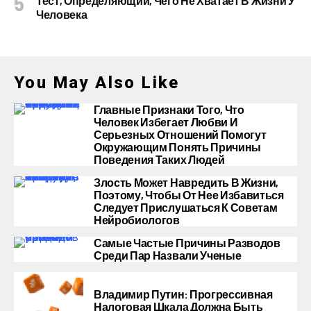
Тест, Определяющий, Чего Не Хватает В Жизни У
Человека
You May Also Like
Главные Признаки Того, Что
Человек Избегает Любви И
Серьезных Отношений Помогут
Окружающим Понять Причины
Поведения Таких Людей
Злость Может Навредить В Жизни,
Поэтому, Чтобы От Нее Избавиться
Следует Прислушаться К Советам
Нейробиологов
Самые Частые Причины Разводов
Среди Пар Назвали Ученые
Владимир Путин: Прогрессивная
Налоговая Шкала Должна Быть