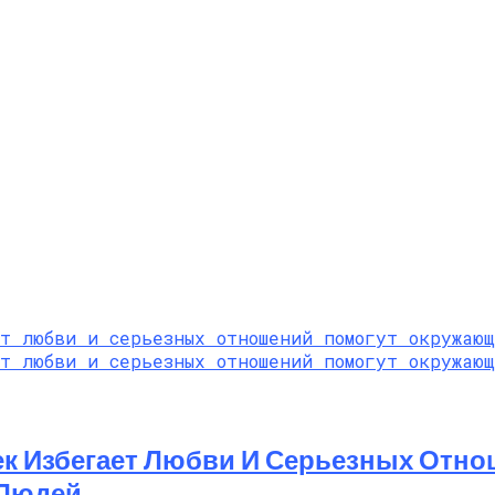
век Избегает Любви И Серьезных От
 Людей