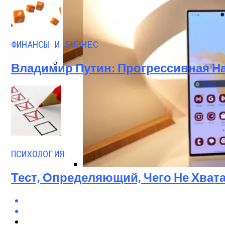
ФИНАНСЫ И БИЗНЕС
Владимир Путин: Прогрессивная Н
Топ Недорогих Смартфонов: 5 Моделей 
ПСИХОЛОГИЯ
Тест, Определяющий, Чего Не Хвата
Топ Недорогих Смартфонов: 5 Моде