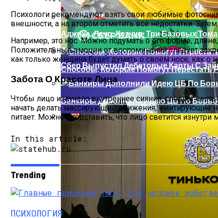
Психологи рекомендуют взять свои любимые фотоснимки 
внешности, а на втором отметить все недостатки. Затем
Аджика, Лечо, Кетчуп: Три Базовых То
Топ 10 Смартфонов До 300$ Самые
Например, это нос. Можно подумать о его форме, длине
Положительные эмоции от воспоминаний следует закреп
как только женщина будет думать о своём носе, как о н
Сбер Выпустил Дебетовые Карты С Зай
Способы, Которые Помогут Перестать 
Забота О Красоте Лица
Чтобы лицо излучало внутреннее сияние, следует сест
Банкиры Дополнили Идею ЦБ По Борьб
начать делать массирующие движения, имитирующие нан
питает. Можно представить, что лицо светится изнутри
Лучшие Дешевые Телефоны 2023 Года:
In this article:
Trending
ПСИХОЛОГИЯ