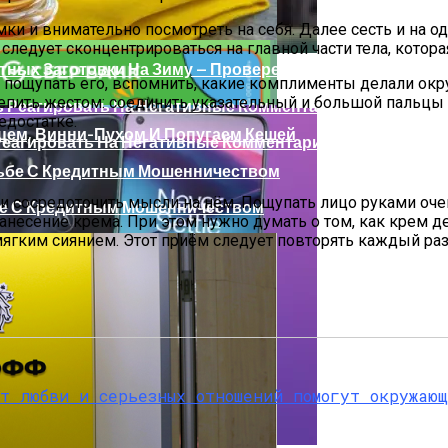
и внимательно посмотреть на себя. Далее сесть и на одн
 следует сконцентрироваться на главной части тела, котор
матных Заготовки На Зиму — Проверенные Рецепты
 Интересные Модели
, пощупать его, вспомнить, какие комплименты делали окр
ить жестом: соединить указательный и большой пальцы на 
едостатке.
цем, Винни-Пухом И Попугаем Кешей
Реагировать На Негативные Комментарии О Лишнем Вес
ь и сосредоточить мысли на нём. Пощупать лицо руками оч
е С Кредитным Мошенничеством
есение крема. При этом нужно думать о том, как крем де
 мягким сиянием. Этот приём следует повторять каждый раз
 Обзор Лучших Бюджетных Смартфонов