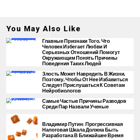
You May Also Like
Главные Признаки Того, Что
Человек Избегает Любви И
Серьезных Отношений Помогут
Окружающим Понять Причины
Поведения Таких Людей
Злость Может Навредить В Жизни,
Поэтому, Чтобы От Нее Избавиться
Следует Прислушаться К Советам
Нейробиологов
Самые Частые Причины Разводов
Среди Пар Назвали Ученые
Владимир Путин: Прогрессивная
Налоговая Шкала Должна Быть
Разработана В Ближайшее Время