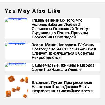
You May Also Like
Главные Признаки Того, Что
Человек Избегает Любви И
Серьезных Отношений Помогут
Окружающим Понять Причины
Поведения Таких Людей
Злость Может Навредить В Жизни,
Поэтому, Чтобы От Нее Избавиться
Следует Прислушаться К Советам
Нейробиологов
Самые Частые Причины Разводов
Среди Пар Назвали Ученые
Владимир Путин: Прогрессивная
Налоговая Шкала Должна Быть
Разработана В Ближайшее Время