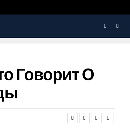
то Говорит О
ды