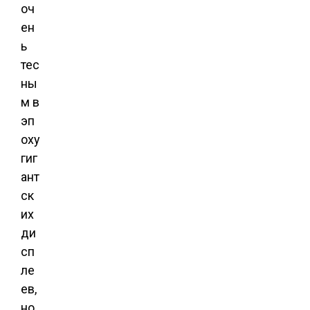
оч
ен
ь
тес
ны
м в
эп
оху
гиг
ант
ск
их
ди
сп
ле
ев,
но