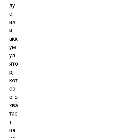
лу
с
ил
и
акк
ум
ул
ято
р,
кот
ор
ого
хва
тае
т
на