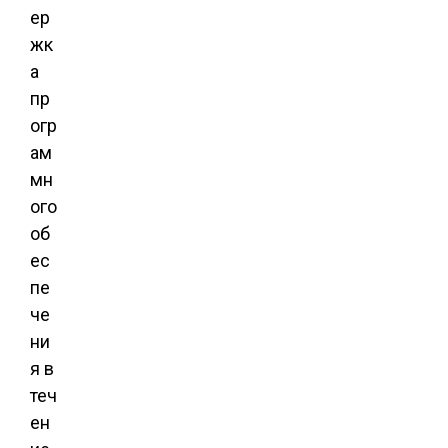
ер
жк
а
пр
огр
ам
мн
ого
об
ес
пе
че
ни
я в
теч
ен