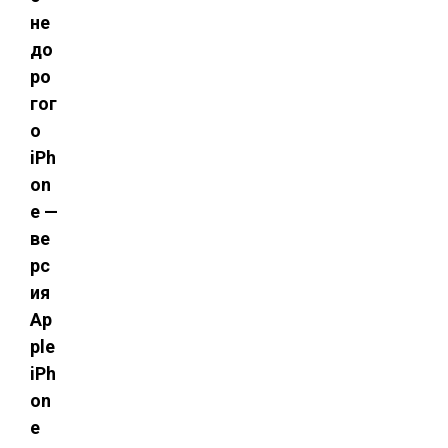
не
до
ро
гог
о
iPh
on
e —
ве
рс
ия
Ap
ple
iPh
on
e