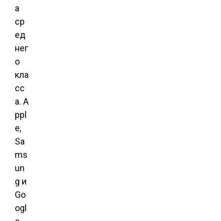
а
ср
ед
нег
о
кла
сс
а. A
ppl
e,
Sa
ms
un
g и
Go
ogl