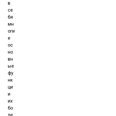
в
се
бя
мн
оги
е
ос
но
вн
ые
фу
нк
ци
и
их
бо
ле