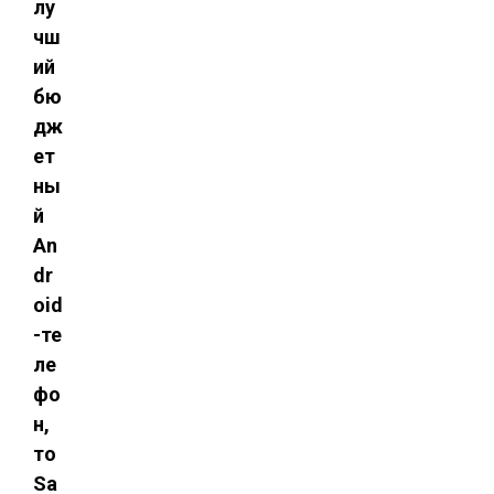
лу
чш
ий
бю
дж
ет
ны
й
An
dr
oid
-те
ле
фо
н,
то
Sa