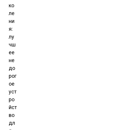
ко
ле
ни
я:
лу
чш
ее
не
до
рог
ое
уст
ро
йст
во
дл