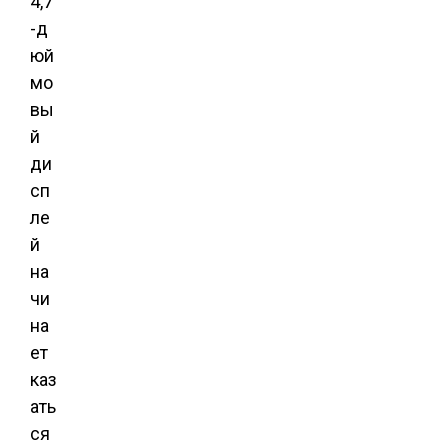
4,7
-д
юй
мо
вы
й
ди
сп
ле
й
на
чи
на
ет
каз
ать
ся