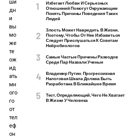
ши
Избегает Любви И Серьезных
Отношений Помогут Окружающим
дн
Понять Причины Поведения Таких
и
Людей
вы
Злость Может Навредить В Жизни,
мо
Поэтому, Чтобы От Нее Избавиться
Следует Прислушаться К Советам
же
Нейробиологов
те
Самые Частые Причины Разводов
ож
Среди Пар Назвали Ученые
ид
Владимир Путин: Прогрессивная
ать
Налоговая Шкала Должна Быть
мн
Разработана В Ближайшее Время
ого
Тест, Определяющий, Чего Не Хватает
го
В Жизни У Человека
от
тел
еф
он