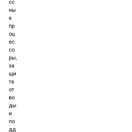
сс
ны
е
пр
оц
ес
со
ры,
за
щи
та
от
во
ды
и
по
дд