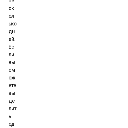
не
ск
ол
ько
дн
ей.
Ес
ли
вы
см
ож
ете
вы
де
лит
ь
од