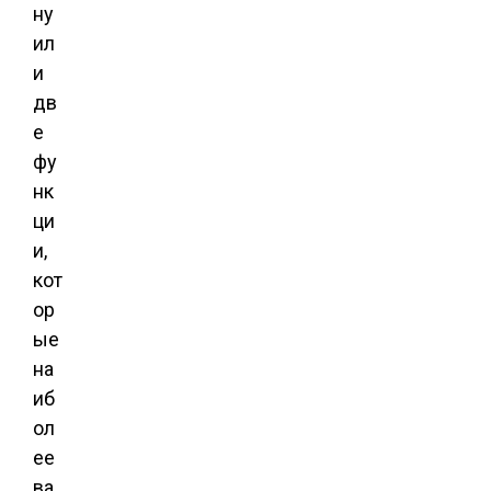
ну
ил
и
дв
е
фу
нк
ци
и,
кот
ор
ые
на
иб
ол
ее
ва