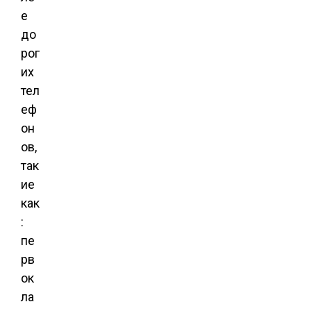
е
до
рог
их
тел
еф
он
ов,
так
ие
как
:
пе
рв
ок
ла