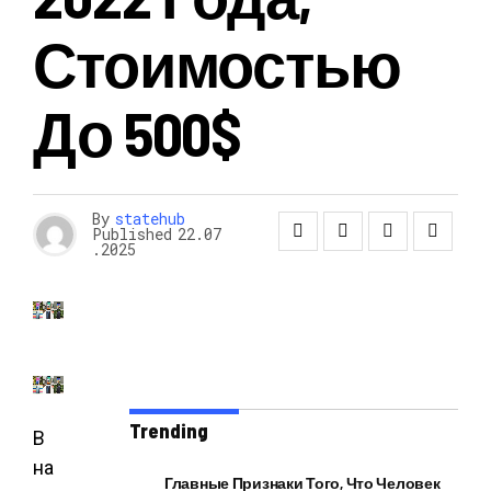
Стоимостью
До 500$
By
statehub
Published
22.07
.2025
Trending
В
на
Главные Признаки Того, Что Человек