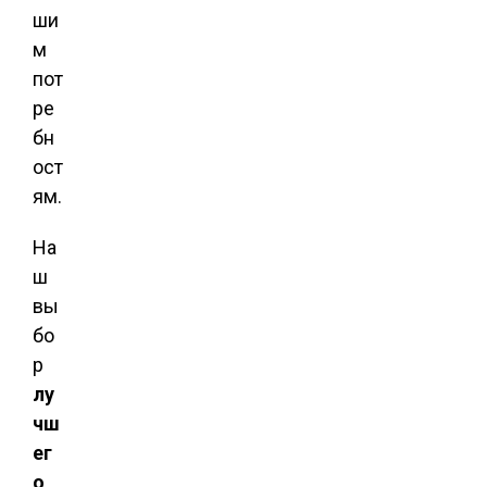
ши
м
пот
ре
бн
ост
ям.
На
ш
вы
бо
р
лу
чш
ег
о