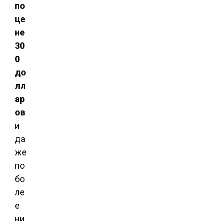
по
це
не
30
0
до
лл
ар
ов
и
да
же
по
бо
ле
е
ни