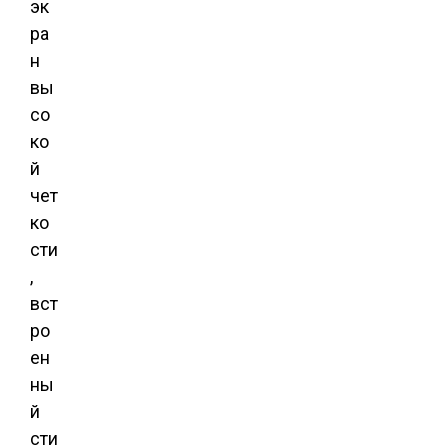
эк
ра
н
вы
со
ко
й
чет
ко
сти
,
вст
ро
ен
ны
й
сти