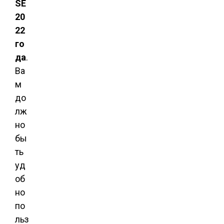
SE
20
22
го
да
.
Ва
м
до
лж
но
бы
ть
уд
об
но
по
льз