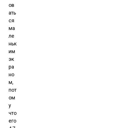
ов
ать
ся
ма
ле
ньк
им
эк
ра
но
м,
пот
ом
у
что
его