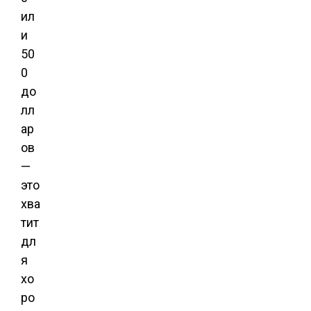
ил
и
50
0
до
лл
ар
ов
—
это
хва
тит
дл
я
хо
ро