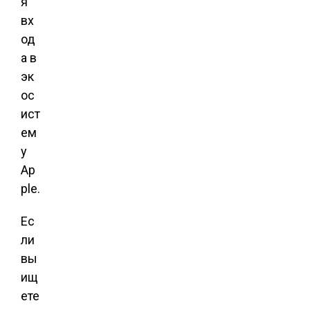
я
вх
од
а в
эк
ос
ист
ем
у
Ap
ple.
Ес
ли
вы
ищ
ете