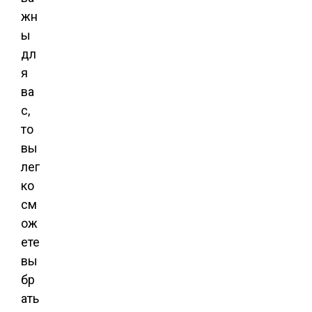
жн
ы
дл
я
ва
с,
то
вы
лег
ко
см
ож
ете
вы
бр
ать