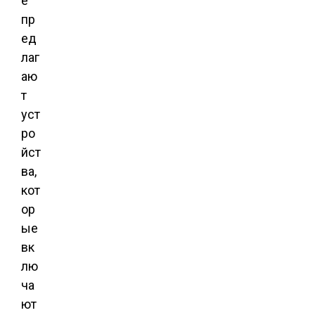
e
пр
ед
лаг
аю
т
уст
ро
йст
ва,
кот
ор
ые
вк
лю
ча
ют