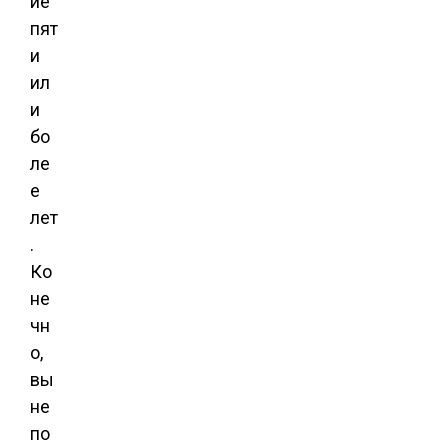
ие
пят
и
ил
и
бо
ле
е
лет
.
Ко
не
чн
о,
вы
не
по