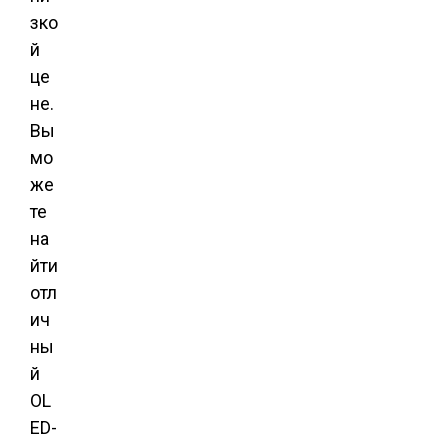
зко
й
це
не.
Вы
мо
же
те
на
йти
отл
ич
ны
й
OL
ED-