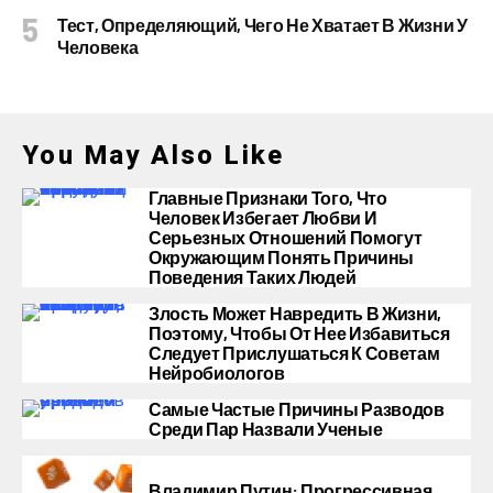
Тест, Определяющий, Чего Не Хватает В Жизни У
Человека
You May Also Like
Главные Признаки Того, Что
Человек Избегает Любви И
Серьезных Отношений Помогут
Окружающим Понять Причины
Поведения Таких Людей
Злость Может Навредить В Жизни,
Поэтому, Чтобы От Нее Избавиться
Следует Прислушаться К Советам
Нейробиологов
Самые Частые Причины Разводов
Среди Пар Назвали Ученые
Владимир Путин: Прогрессивная