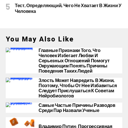
Тест, Определяющий, Чего Не Хватает В Жизни У
Человека
You May Also Like
Главные Признаки Того, Что
Человек Избегает Любви И
Серьезных Отношений Помогут
Окружающим Понять Причины
Поведения Таких Людей
Злость Может Навредить В Жизни,
Поэтому, Чтобы От Нее Избавиться
Следует Прислушаться К Советам
Нейробиологов
Самые Частые Причины Разводов
Среди Пар Назвали Ученые
Владимир Путин: Прогрессивная