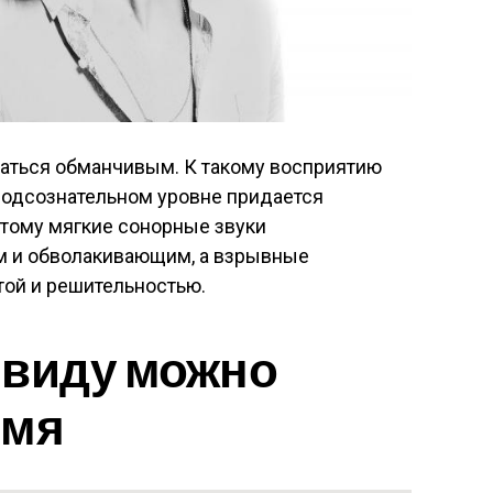
заться обманчивым. К такому восприятию
подсознательном уровне придается
тому мягкие сонорные звуки
м и обволакивающим, а взрывные
той и решительностью.
 виду можно
имя