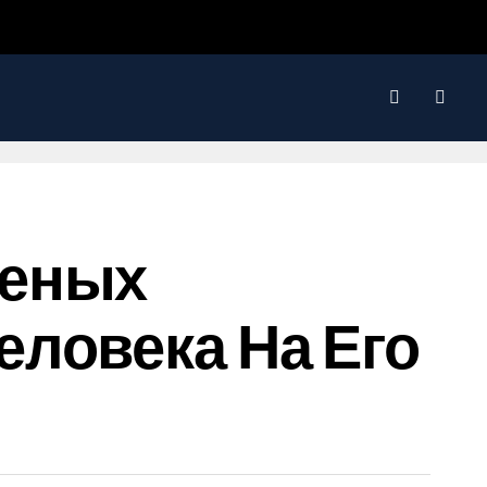
ченых
ловека На Его