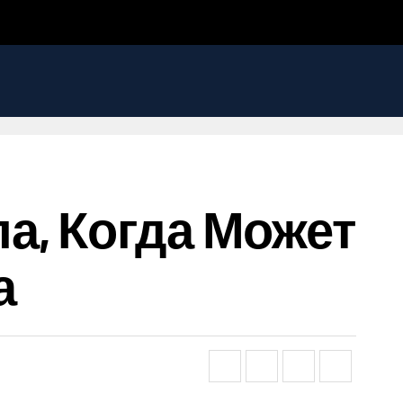
а, Когда Может
а